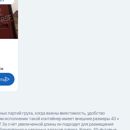
Б/У
ов
ить
ых партий груза, когда важны вместимость, удобство
ном исполнении такой контейнер имеет внешние размеры 40 ×
³. За счёт увеличенной длины он подходит для размещения
орудования и сезонных запасов товара. Купить 40-футовые