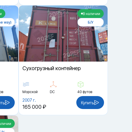
и
В наличии
e way)
Б/У
Cухогрузный контейнер
ов
Морской
DC
40 футов
2007 г.
ить
Купить
165 000 ₽
аличии