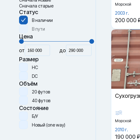
Морской
Сначала старые
Статус
2003 г.
200 000 
В наличии
В пути
Цена
от
до
Размер
HC
DC
Объём
20 футов
Cухогруз
40 футов
Состояние
Б/У
Морской
Новый (one way)
2010 г.
190 000 