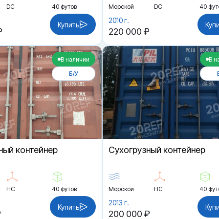
DC
40 футов
Морской
DC
40 фут
2010 г.
Купить
Куп
₽
220 000 ₽
В наличии
В н
Б/У
ный контейнер
Cухогрузный контейнер
HC
40 футов
Морской
HC
40 фут
2013 г.
Купить
Куп
₽
200 000 ₽