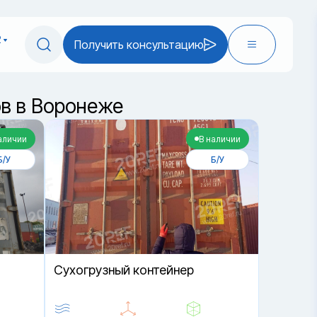
2
Получить консультацию
ов в Воронеже
аличии
В наличии
Б/У
Б/У
Cухогрузный контейнер