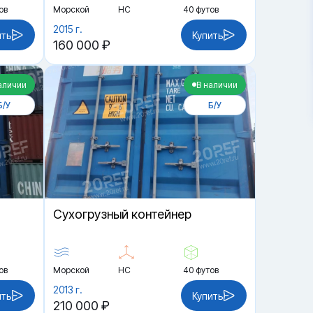
ов
Морской
HC
40 футов
2015 г.
ить
Купить
160 000 ₽
аличии
В наличии
Б/У
Б/У
Cухогрузный контейнер
ов
Морской
HC
40 футов
2013 г.
ить
Купить
210 000 ₽