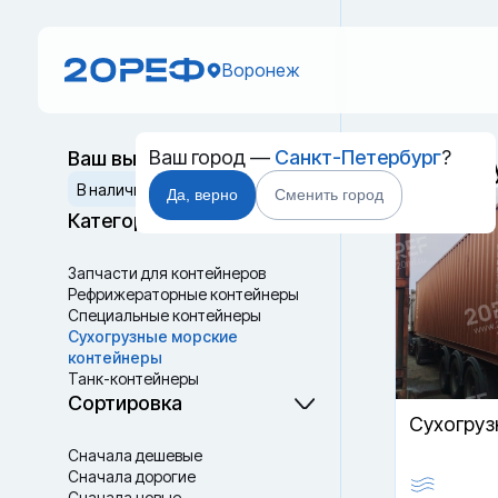
Воронеж
Ваш город —
Санкт-Петербург
?
Ваш выбор
Сухогр
Сбросить
В наличии
Да, верно
Сменить город
Категории
Запчасти для контейнеров
Рефрижераторные контейнеры
Специальные контейнеры
Cухогрузные морские
контейнеры
Танк-контейнеры
Термоконтейнеры
Сортировка
Cухогруз
Сначала дешевые
Сначала дорогие
Сначала новые