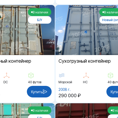
В наличии
В наличи
Б/У
Новый (on
ный контейнер
Cухогрузный контейнер
DC
40 футов
Морской
HC
40 фут
2008 г.
Купить
Куп
₽
290 000 ₽
В наличии
В н