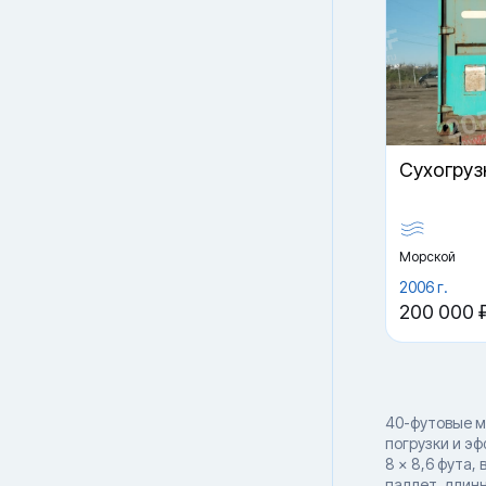
Cухогруз
Морской
2006 г.
200 000 
40-футовые м
погрузки и э
8 × 8,6 фута,
паллет, длин