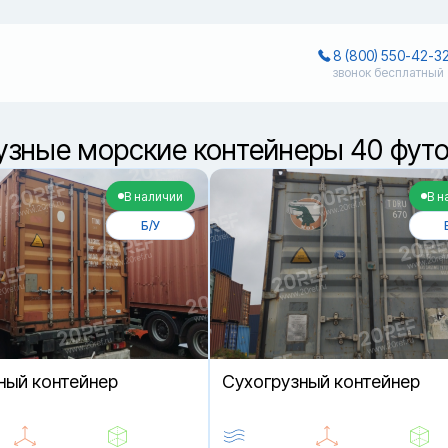
8 (800) 550-42-3
звонок бесплатный
узные морские контейнеры 40 фут
В наличии
В н
Б/У
ный контейнер
Cухогрузный контейнер