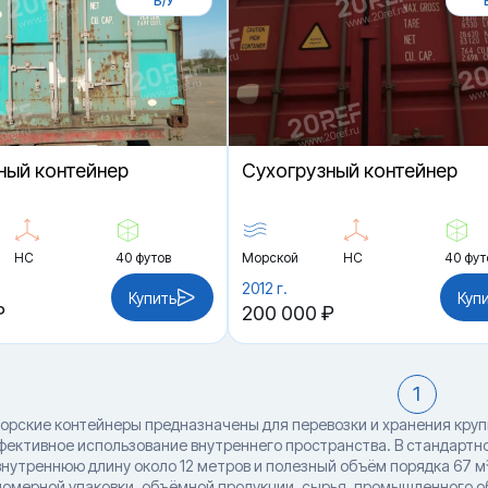
Б/У
ный контейнер
Cухогрузный контейнер
HC
40 футов
Морской
HC
40 фут
2012 г.
Купить
Куп
₽
200 000 ₽
1
орские контейнеры предназначены для перевозки и хранения крупн
ффективное использование внутреннего пространства. В стандарт
 внутреннюю длину около 12 метров и полезный объём порядка 67 м
номерной упаковки, объёмной продукции, сырья, промышленного об