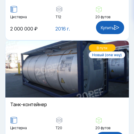
Цистерна
Т12
20 футов
Купить
2 000 000 ₽
2016 г.
В пути
Новый (one way)
Танк-контейнер
Цистерна
Т20
20 футов