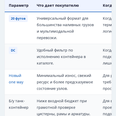
Параметр
Что дает покупателю
Когда
Универсальный формат для
Когда 
20 футов
большинства наливных грузов
термин
и мультимодальной
логист
перевозки.
Удобный фильтр по
Когда 
DC
исполнению контейнера в
подход
каталоге.
лишних
Новый
Минимальный износ, свежий
Для ре
one way
ресурс и более предсказуемое
требов
состояние узлов.
просто
Б/у танк-
Ниже входной бюджет при
Для вр
контейнер
грамотной проверке
проект
цистерны, рамы и арматуры.
подобр