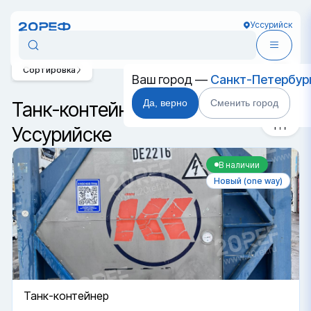
Уссурийск
Сортировка
Ваш город —
Санкт-Петербур
Да, верно
Сменить город
Танк-контейнеры в
Уссурийске
В наличии
Новый (one way)
Танк-контейнер