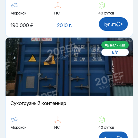
Морской
HC
40 футов
Купить
190 000 ₽
2010 г.
В наличии
Б/У
Cухогрузный контейнер
Морской
HC
40 футов