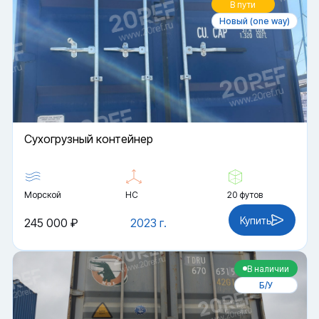
В пути
Новый (one way)
Cухогрузный контейнер
Морской
HC
20 футов
Купить
245 000 ₽
2023 г.
В наличии
Б/У