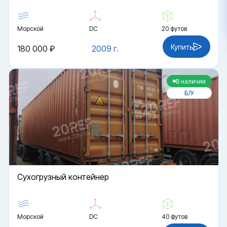
Морской
DC
20 футов
Купить
180 000 ₽
2009 г.
В наличии
Б/У
Cухогрузный контейнер
Морской
DC
40 футов