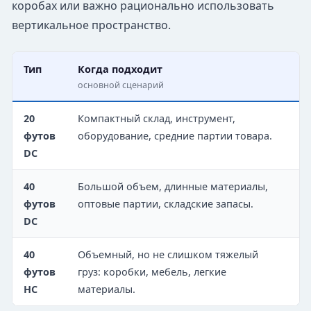
коробах или важно рационально использовать
вертикальное пространство.
Тип
Когда подходит
Н
основной сценарий
п
20
Компактный склад, инструмент,
С
футов
оборудование, средние партии товара.
у
DC
у
40
Большой объем, длинные материалы,
Д
футов
оптовые партии, складские запасы.
р
DC
40
Объемный, но не слишком тяжелый
О
футов
груз: коробки, мебель, легкие
м
HC
материалы.