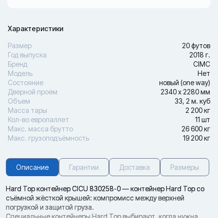
Характеристики
Размер
20 футов
Год выпуска
2018 г.
Бренд
CIMC
Модель
Нет
Состояние
новый (one way)
Дверной проём
2340 х 2280 мм
Объем
33, 2 м. куб
Масса тары
2 200 кг
Кол-во европаллет
11 шт
Макс. масса брутто
26 600 кг
Макс. грузоподъёмность
19 200 кг
Описание
Гарантии
Доставка
Размеры
Hard Top контейнер CICU 830258-0 — контейнер Hard Top со
съёмной жёсткой крышей: компромисс между верхней
погрузкой и защитой груза.
Специальные контейнеры Hard Top выбирают, когда нужна