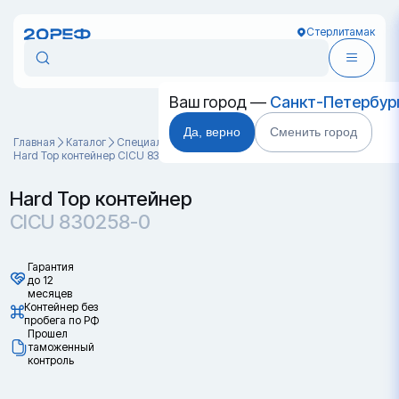
Стерлитамак
Ваш город —
Санкт-Петербур
Да, верно
Сменить город
Главная
Каталог
Специальные контейнеры
Hard Top контейнер CICU 830258-0
Hard Top контейнер
CICU 830258-0
Гарантия
до 12
месяцев
Контейнер без
пробега по РФ
Прошел
таможенный
контроль