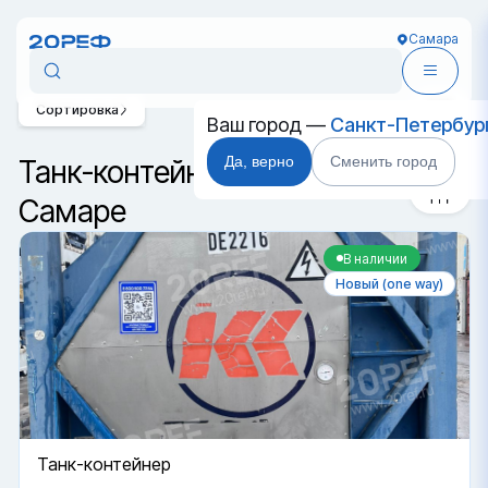
Самара
Сортировка
Ваш город —
Санкт-Петербур
Да, верно
Сменить город
Танк-контейнеры DC в
Самаре
В наличии
Новый (one way)
Танк-контейнер