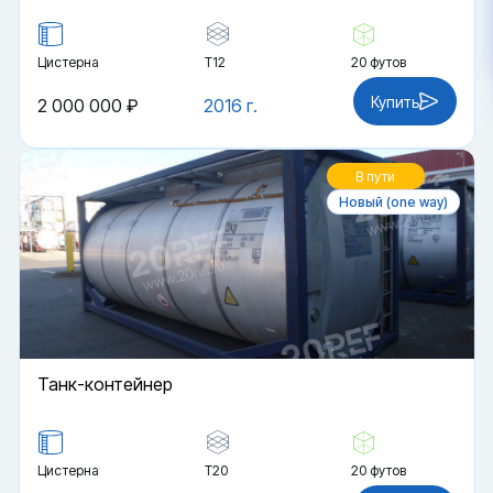
Цистерна
Т12
20 футов
Купить
2 000 000 ₽
2016 г.
В пути
Новый (one way)
Танк-контейнер
Цистерна
Т20
20 футов