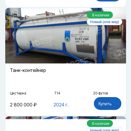
В наличии
Новый (one way)
Танк-контейнер
Цистерна
Т14
20 футов
Купить
2 800 000 ₽
2024 г.
В наличии
Новый (one way)