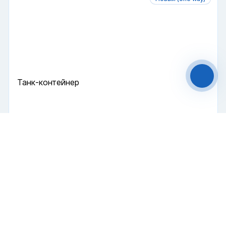
Файлы cookie
Мы используем файлы cookie и обрабатываем
персональные данные с использованием
Яндекс Метрики. Продолжая пользоваться
сайтом,
вы соглашаетесь с
Политикой
конфиденциальности
и с обработкой
Персональных данных.
Танк-контейнер
Принять
Отказаться
Цистерна
Т11
20 футов
Чат-мессенджер
Купить
5 900 000 ₽
2024 г.
В наличии
Новый (one way)