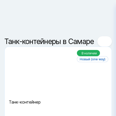
Самара
Сортировка
Ваш город —
Санкт-Петербур
Да, верно
Сменить город
Танк-контейнеры в Самаре
В наличии
Новый (one way)
Танк-контейнер