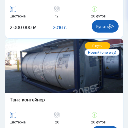
Цистерна
Т12
20 футов
Купить
2 000 000 ₽
2016 г.
В пути
Новый (one way)
Танк-контейнер
Цистерна
Т20
20 футов