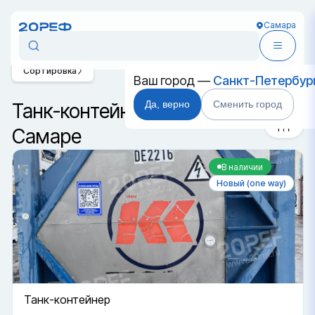
Самара
Сортировка
Ваш город —
Санкт-Петербур
Да, верно
Сменить город
Танк-контейнеры 20 футов в
Самаре
В наличии
Новый (one way)
Танк-контейнер