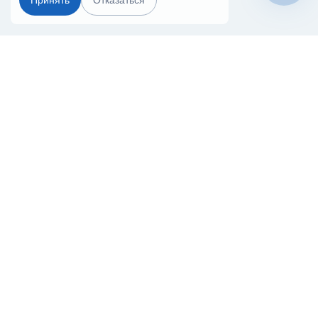
Принять
Отказаться
Чат-мессенджер
Главная
Терминалы
Каталог
Услуги
Лизинг
Контакты
Партнёры
Реквизиты
Оплата
Вопрос-Ответ
Отзывы
8 (800) 550-42-32
samara@20ref.ru
г. Самара, ул. Заводское шоссе, 10е
За 10 лет работы мы помогли нескольким тысячам компаний с
покупкой
и доставкой контейнеров
Начните развивать свой бизнес с 20РЕФ сегодня