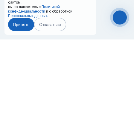
сайтом,
вы соглашаетесь с
Политикой
конфиденциальности
и с обработкой
Персональных данных.
Принять
Отказаться
Чат-мессенджер
Главная
Терминалы
Каталог
Услуги
Лизинг
Контакты
Партнёры
Реквизиты
Оплата
Вопрос-Ответ
Отзывы
8 (800) 550-42-32
samara@20ref.ru
г. Самара, ул. Заводское шоссе, 10е
За 10 лет работы мы помогли нескольким тысячам компаний с