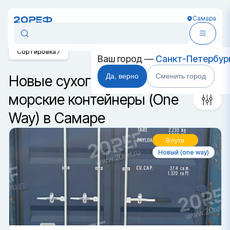
Самара
Сортировка
Ваш город —
Санкт-Петербур
Да, верно
Сменить город
Новые сухогрузные
морские контейнеры (One
Way) в Самаре
В пути
Новый (one way)