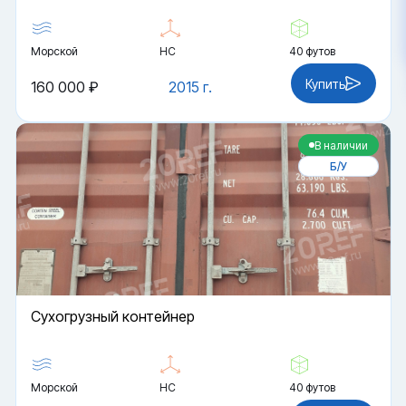
Морской
HC
40 футов
Купить
160 000 ₽
2015 г.
В наличии
Б/У
Cухогрузный контейнер
Морской
HC
40 футов