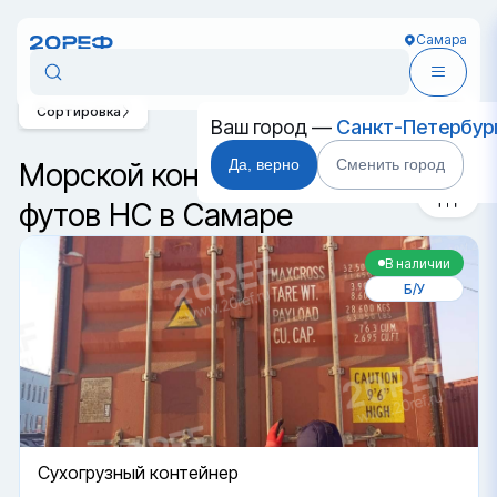
Самара
Сортировка
Ваш город —
Санкт-Петербур
Да, верно
Сменить город
Морской контейнер 40
футов HC в Самаре
В наличии
Б/У
Cухогрузный контейнер