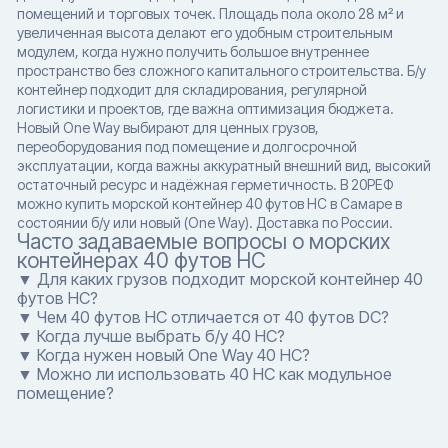
помещений и торговых точек. Площадь пола около 28 м² и
увеличенная высота делают его удобным строительным
модулем, когда нужно получить большое внутреннее
пространство без сложного капитального строительства. Б/у
контейнер подходит для складирования, регулярной
логистики и проектов, где важна оптимизация бюджета.
Новый One Way выбирают для ценных грузов,
переоборудования под помещение и долгосрочной
эксплуатации, когда важны аккуратный внешний вид, высокий
остаточный ресурс и надёжная герметичность. В 20РЕФ
можно купить морской контейнер 40 футов HC в Самаре в
состоянии б/у или новый (One Way). Доставка по России.
Часто задаваемые вопросы о морских
контейнерах 40 футов HC
▼ Для каких грузов подходит морской контейнер 40
футов HC?
▼ Чем 40 футов HC отличается от 40 футов DC?
▼ Когда лучше выбрать б/у 40 HC?
▼ Когда нужен новый One Way 40 HC?
▼ Можно ли использовать 40 HC как модульное
помещение?