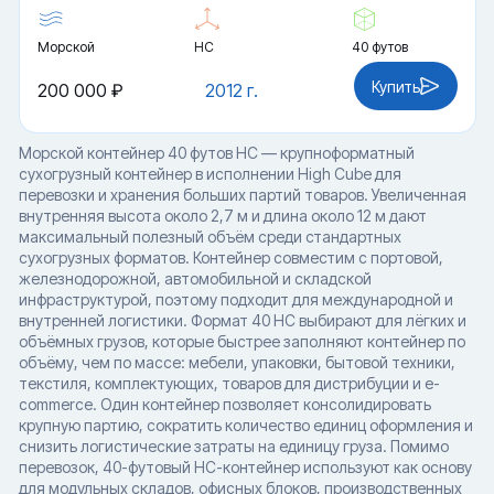
Морской
HC
40 футов
Купить
200 000 ₽
2012 г.
Морской контейнер 40 футов HC — крупноформатный
сухогрузный контейнер в исполнении High Cube для
перевозки и хранения больших партий товаров. Увеличенная
внутренняя высота около 2,7 м и длина около 12 м дают
максимальный полезный объём среди стандартных
сухогрузных форматов. Контейнер совместим с портовой,
железнодорожной, автомобильной и складской
инфраструктурой, поэтому подходит для международной и
внутренней логистики. Формат 40 HC выбирают для лёгких и
объёмных грузов, которые быстрее заполняют контейнер по
объёму, чем по массе: мебели, упаковки, бытовой техники,
текстиля, комплектующих, товаров для дистрибуции и e-
commerce. Один контейнер позволяет консолидировать
крупную партию, сократить количество единиц оформления и
снизить логистические затраты на единицу груза. Помимо
перевозок, 40-футовый HC-контейнер используют как основу
для модульных складов, офисных блоков, производственных