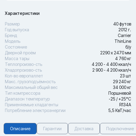
Характеристики
Размер
40 футов
Год выпуска
2012 г.
Бренд
Carrier
Модель
ThinLine
Состояние
б/у
Дверной проём
2290 х 2470 мм
Масса тары
4 760 кг
Теплопроизво-сть
4 200 - 4 400 ккал/ч
Хладопроизво-сть
2 900 - 4 200 ккал/ч
Кол-во европаллет
23 шт
Макс. грузоподъёмность
29 240 кг
Максимальный общий вес
34 000 кг
Тип компрессора
Поршневой
Диапазон температур
-25 / +25°С
Применяемые хладагенты
R134A
Потребление электроэнергии
5,5 КвТ/час
Описание
Гарантии
Доставка
Подключение