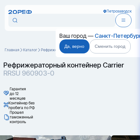
Петрозаводск
Ваш город —
Санкт-Петербур
Да, верно
Сменить город
Главная
Каталог
Рефрижераторные контейнеры
RRSU 960903-0
Рефрижераторный контейнер Carrier
RRSU 960903-0
Гарантия
до 12
месяцев
Контейнер без
пробега по РФ
Прошел
таможенный
контроль