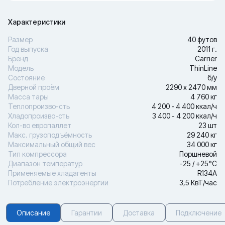
Характеристики
Размер
40 футов
Год выпуска
2011 г.
Бренд
Carrier
Модель
ThinLine
Состояние
б/у
Дверной проём
2290 х 2470 мм
Масса тары
4 760 кг
Теплопроизво-сть
4 200 - 4 400 ккал/ч
Хладопроизво-сть
3 400 - 4 200 ккал/ч
Кол-во европаллет
23 шт
Макс. грузоподъёмность
29 240 кг
Максимальный общий вес
34 000 кг
Тип компрессора
Поршневой
Диапазон температур
-25 / +25°С
Применяемые хладагенты
R134A
Потребление электроэнергии
3,5 КвТ/час
Описание
Гарантии
Доставка
Подключение