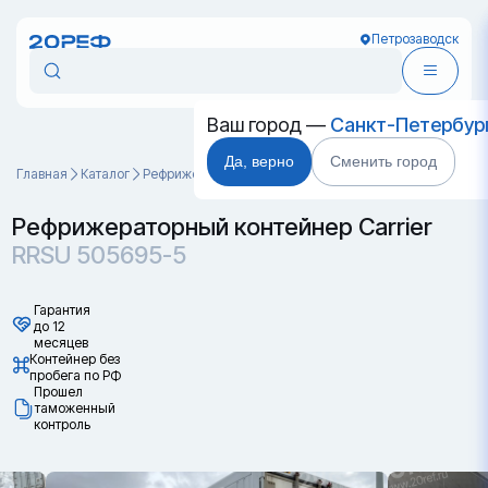
Петрозаводск
Ваш город —
Санкт-Петербур
Да, верно
Сменить город
Главная
Каталог
Рефрижераторные контейнеры
RRSU 505695-5
Рефрижераторный контейнер Carrier
RRSU 505695-5
Гарантия
до 12
месяцев
Контейнер без
пробега по РФ
Прошел
таможенный
контроль