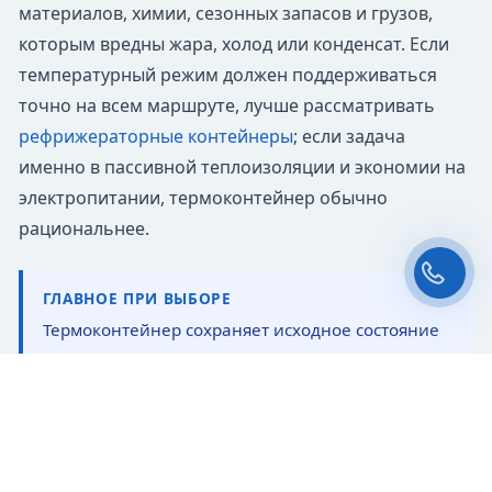
материалов, химии, сезонных запасов и грузов,
которым вредны жара, холод или конденсат. Если
температурный режим должен поддерживаться
точно на всем маршруте, лучше рассматривать
рефрижераторные контейнеры
; если задача
Файлы cookie
именно в пассивной теплоизоляции и экономии на
Мы используем файлы cookie и обрабатываем
персональные данные с использованием
электропитании, термоконтейнер обычно
Яндекс Метрики. Продолжая пользоваться
сайтом,
рациональнее.
вы соглашаетесь с
Политикой
конфиденциальности
и с обработкой
Персональных данных.
ГЛАВНОЕ ПРИ ВЫБОРЕ
Принять
Отказаться
Термоконтейнер сохраняет исходное состояние
груза дольше, но не задает температуру как
холодильная установка. Поэтому перед покупкой
Чат-мессенджер
важно понимать начальную температуру товара,
длительность хранения или перевозки, сезон,
плотность загрузки, частоту открытия дверей и