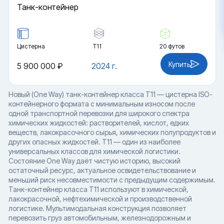
Танк-контейнер
Цистерна
Т11
20 футов
Купить
5 900 000 ₽
2024 г.
Новый (One Way) танк-контейнер класса T11 — цистерна ISO-
контейнерного формата с минимальным износом после
одной транспортной перевозки для широкого спектра
химических жидкостей: растворителей, кислот, едких
веществ, лакокрасочного сырья, химических полупродуктов и
других опасных жидкостей. T11 — один из наиболее
универсальных классов для химической логистики.
Состояние One Way даёт чистую историю, высокий
остаточный ресурс, актуальное освидетельствование и
меньший риск несовместимости с предыдущим содержимым.
Танк-контейнер класса T11 используют в химической,
лакокрасочной, нефтехимической и производственной
логистике. Мультимодальная конструкция позволяет
перевозить груз автомобильным, железнодорожным и