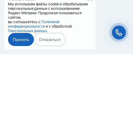
Мы используем файлы cookie и обрабатываем
персональные данные с использованием
Яндекс Метрики. Продолжая пользоваться
сайтом,
вы соглашаетесь с
Политикой
конфиденциальности
и с обработкой
Персональных данных.
Принять
Отказаться
Чат-мессенджер
Главная
Терминалы
Каталог
Услуги
Лизинг
Контакты
Партнёры
Реквизиты
Оплата
Вопрос-Ответ
Отзывы
8 (800) 550-42-32
omsk@20ref.ru