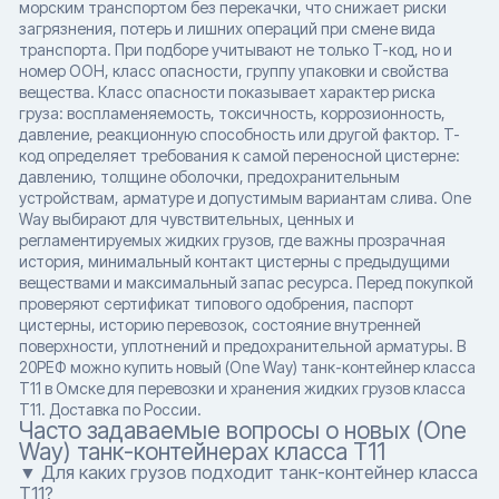
морским транспортом без перекачки, что снижает риски
загрязнения, потерь и лишних операций при смене вида
транспорта. При подборе учитывают не только T-код, но и
номер ООН, класс опасности, группу упаковки и свойства
вещества. Класс опасности показывает характер риска
груза: воспламеняемость, токсичность, коррозионность,
давление, реакционную способность или другой фактор. T-
код определяет требования к самой переносной цистерне:
давлению, толщине оболочки, предохранительным
устройствам, арматуре и допустимым вариантам слива. One
Way выбирают для чувствительных, ценных и
регламентируемых жидких грузов, где важны прозрачная
история, минимальный контакт цистерны с предыдущими
веществами и максимальный запас ресурса. Перед покупкой
проверяют сертификат типового одобрения, паспорт
цистерны, историю перевозок, состояние внутренней
поверхности, уплотнений и предохранительной арматуры. В
20РЕФ можно купить новый (One Way) танк-контейнер класса
T11 в Омске для перевозки и хранения жидких грузов класса
T11. Доставка по России.
Часто задаваемые вопросы о новых (One
Way) танк-контейнерах класса T11
▼ Для каких грузов подходит танк-контейнер класса
T11?