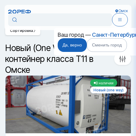
Омск
Сортировка
Ваш город —
Санкт-Петербур
Да, верно
Сменить город
Новый (One Way) танк-
контейнер класса T11 в
Омске
В наличии
Новый (one way)