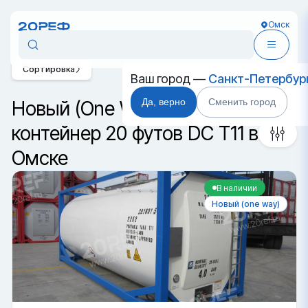
Омск
Сортировка
Ваш город —
Санкт-Петербур
Да, верно
Сменить город
Новый (One Way) танк-
контейнер 20 футов DC T11 в
Омске
В наличии
Новый (one way)