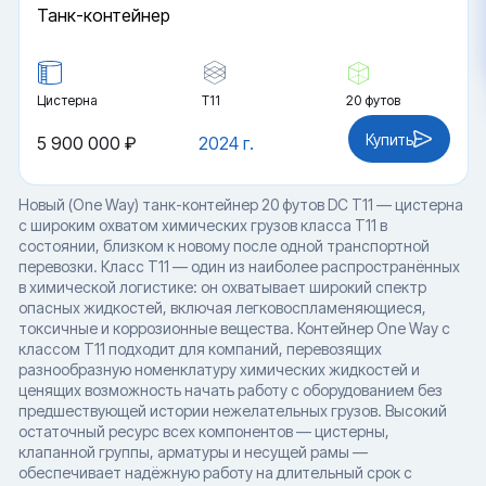
Танк-контейнер
Цистерна
Т11
20 футов
Купить
5 900 000 ₽
2024 г.
Новый (One Way) танк-контейнер 20 футов DC T11 — цистерна
с широким охватом химических грузов класса T11 в
состоянии, близком к новому после одной транспортной
перевозки. Класс T11 — один из наиболее распространённых
в химической логистике: он охватывает широкий спектр
опасных жидкостей, включая легковоспламеняющиеся,
токсичные и коррозионные вещества. Контейнер One Way с
классом T11 подходит для компаний, перевозящих
разнообразную номенклатуру химических жидкостей и
ценящих возможность начать работу с оборудованием без
предшествующей истории нежелательных грузов. Высокий
остаточный ресурс всех компонентов — цистерны,
клапанной группы, арматуры и несущей рамы —
обеспечивает надёжную работу на длительный срок с