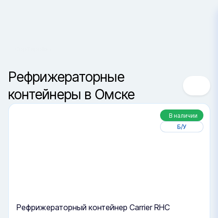
Омск
Сортировка
Ваш город —
Санкт-Петербур
Да, верно
Сменить город
Рефрижераторные
контейнеры в Омске
В наличии
Б/У
Рефрижераторный контейнер Carrier RHC