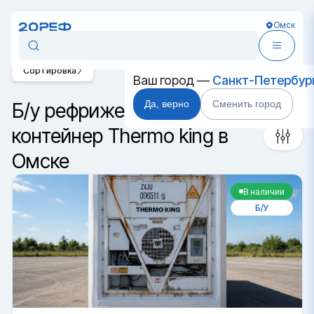
Омск
Сортировка
Ваш город —
Санкт-Петербур
Да, верно
Сменить город
Б/у рефрижераторный
контейнер Thermo king в
Омске
В наличии
Б/У