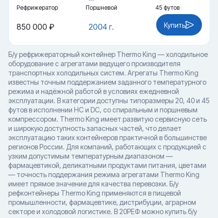
Рефрижератор
Поршневой
45 футов
Купить
850 000 ₽
2004 г.
Б/у рефрижераторный контейнер Thermo King — холодильное
оборудование с агрегатами ведущего производителя
транспортных холодильных систем. Агрегаты Thermo King
известны точным поддержанием заданного температурного
режима и надёжной работой в условиях ежедневной
эксплуатации. В категории доступны типоразмеры 20, 40 и 45
футов в исполнении HC и DC, со спиральным и поршневым
компрессором. Thermo King имеет развитую сервисную сеть
и широкую доступность запасных частей, что делает
эксплуатацию таких контейнеров практичной в большинстве
регионов России. Для компаний, работающих с продукцией с
узким допустимым температурным диапазоном —
фармацевтикой, деликатными продуктами питания, цветами
— точность поддержания режима агрегатами Thermo King
имеет прямое значение для качества перевозки. Б/у
рефконтейнеры Thermo King применяются в пищевой
промышленности, фармацевтике, дистрибуции, аграрном
секторе и холодовой логистике. В 20РЕФ можно купить б/у