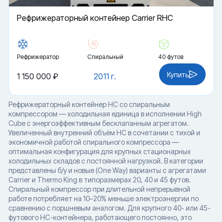
Рефрижераторный контейнер Carrier RHC
Рефрижератор
Спиральный
40 футов
Купить
1 150 000 ₽
2011 г.
Рефрижераторный контейнер HC со спиральным
компрессором — холодильная единица в исполнении High
Cube с энергоэффективным бесклапанным агрегатом.
Увеличенный внутренний объём HC в сочетании с тихой и
экономичной работой спирального компрессора —
оптимальная конфигурация для крупных стационарных
холодильных складов с постоянной нагрузкой. В категории
представлены б/у и новые (One Way) варианты с агрегатами
Carrier и Thermo King в типоразмерах 20, 40 и 45 футов.
Спиральный компрессор при длительной непрерывной
работе потребляет на 10–20% меньше электроэнергии по
сравнению с поршневым аналогом. Для крупного 40- или 45-
футового HC-контейнера, работающего постоянно, это