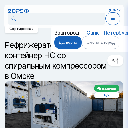
Омск
Сортировка
Ваш город —
Санкт-Петербур
Да, верно
Сменить город
Рефрижераторный
контейнер HC со
спиральным компрессором
в Омске
В наличии
Б/У