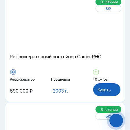
В наличии
Б/У
Рефрижераторный контейнер Carrier RHC
Рефрижератор
Поршневой
40 футов
Файлы cookie
Купить
690 000 ₽
2003 г.
Мы используем файлы cookie и обрабатываем
персональные данные с использованием
Яндекс Метрики. Продолжая пользоваться
сайтом,
В наличии
вы соглашаетесь с
Политикой
конфиденциальности
и с обработкой
Б/У
Персональных данных.
Принять
Отказаться