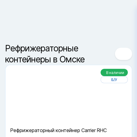
Омск
Сортировка
Ваш город —
Санкт-Петербур
Да, верно
Сменить город
Рефрижераторные
контейнеры в Омске
В наличии
Б/У
Рефрижераторный контейнер Carrier RHC