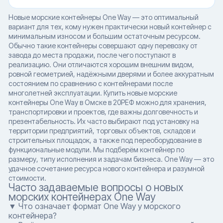
Новые морские контейнеры One Way — это оптимальный
вариант для тех, кому нужен практически новый контейнер с
минимальным износом и большим остаточным ресурсом.
Обычно такие контейнеры совершают одну перевозку от
завода до места продажи, после чего поступают в
реализацию. Они отличаются хорошим внешним видом,
ровной геометрией, надёжными дверями и более аккуратным
состоянием по сравнению с контейнерами после
многолетней эксплуатации. Купить новые морские
контейнеры One Way в Омске в 20РЕФ можно для хранения,
транспортировки и проектов, где важны долговечность и
презентабельность. Их часто выбирают под установку на
территории предприятий, торговых объектов, складов и
строительных площадок, а также под переоборудование в
функциональные модули. Мы подберём контейнер по
размеру, типу исполнения и задачам бизнеса. One Way — это
удачное сочетание ресурса нового контейнера и разумной
стоимости.
Часто задаваемые вопросы о новых
морских контейнерах One Way
▼ Что означает формат One Way у морского
контейнера?