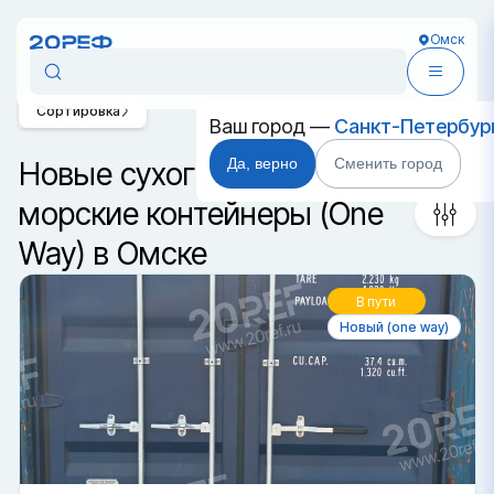
Омск
Сортировка
Ваш город —
Санкт-Петербур
Да, верно
Сменить город
Новые сухогрузные
морские контейнеры (One
Way) в Омске
В пути
Новый (one way)