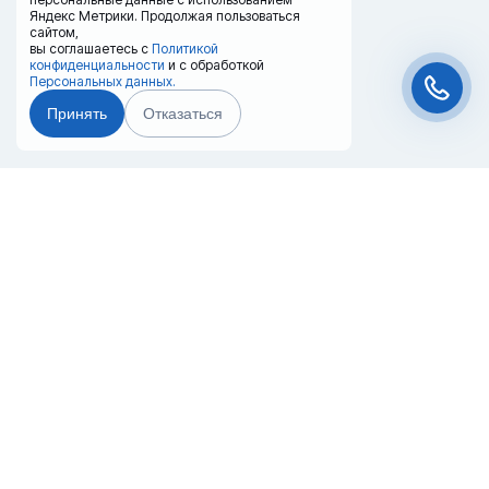
Яндекс Метрики. Продолжая пользоваться
сайтом,
вы соглашаетесь с
Политикой
конфиденциальности
и с обработкой
Персональных данных.
Принять
Отказаться
Чат-мессенджер
Главная
Терминалы
Каталог
Услуги
Лизинг
Контакты
Партнёры
Реквизиты
Оплата
Вопрос-Ответ
Отзывы
8 (800) 550-42-32
omsk@20ref.ru
г. Омск, 3-я Молодежная 14\1 (Ангарный