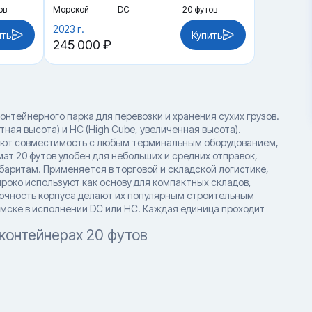
ов
Морской
DC
20 футов
2023 г.
ить
Купить
245 000 ₽
онтейнерного парка для перевозки и хранения сухих грузов.
ая высота) и HC (High Cube, увеличенная высота).
ают совместимость с любым терминальным оборудованием,
т 20 футов удобен для небольших и средних отправок,
аритам. Применяется в торговой и складской логистике,
роко используют как основу для компактных складов,
рочность корпуса делают их популярным строительным
Омске в исполнении DC или HC. Каждая единица проходит
контейнерах 20 футов