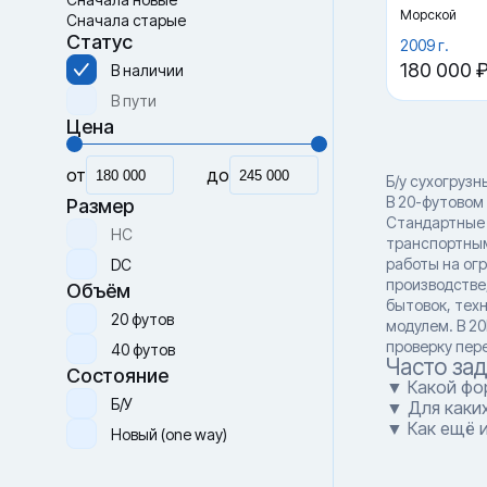
Морской
Сначала старые
Статус
2009 г.
180 000 
В наличии
В пути
Цена
от
до
Б/у сухогрузн
В 20-футовом
Размер
Стандартные 
HC
транспортным
работы на ог
DC
производстве
Объём
бытовок, тех
20 футов
модулем. В 2
проверку пер
40 футов
Часто за
Состояние
▼ Какой фо
Б/У
▼ Для каки
▼ Как ещё 
Новый (one way)