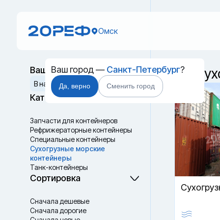
Омск
Ваш город —
Санкт-Петербург
?
Ваш выбор
Б/у су
Сбросить
В наличии
Да, верно
Сменить город
Категории
Запчасти для контейнеров
Рефрижераторные контейнеры
Специальные контейнеры
Cухогрузные морские
контейнеры
Танк-контейнеры
Термоконтейнеры
Сортировка
Cухогруз
Сначала дешевые
Сначала дорогие
Сначала новые