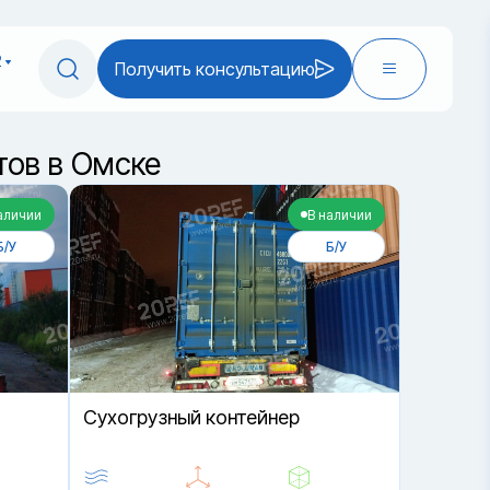
2
Получить консультацию
тов в Омске
аличии
В наличии
Б/У
Б/У
Cухогрузный контейнер