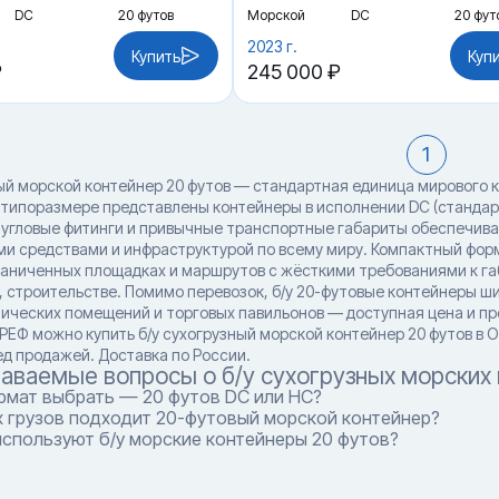
DC
20 футов
Морской
DC
20 фут
2023 г.
Купить
Куп
₽
245 000 ₽
1
ый морской контейнер 20 футов — стандартная единица мирового к
 типоразмере представлены контейнеры в исполнении DC (стандартн
угловые фитинги и привычные транспортные габариты обеспечив
и средствами и инфраструктурой по всему миру. Компактный форма
раниченных площадках и маршрутов с жёсткими требованиями к габ
, строительстве. Помимо перевозок, б/у 20-футовые контейнеры ши
нических помещений и торговых павильонов — доступная цена и п
0РЕФ можно купить б/у сухогрузный морской контейнер 20 футов в 
ед продажей. Доставка по России.
даваемые вопросы о б/у сухогрузных морских 
рмат выбрать — 20 футов DC или HC?
х грузов подходит 20-футовый морской контейнер?
используют б/у морские контейнеры 20 футов?