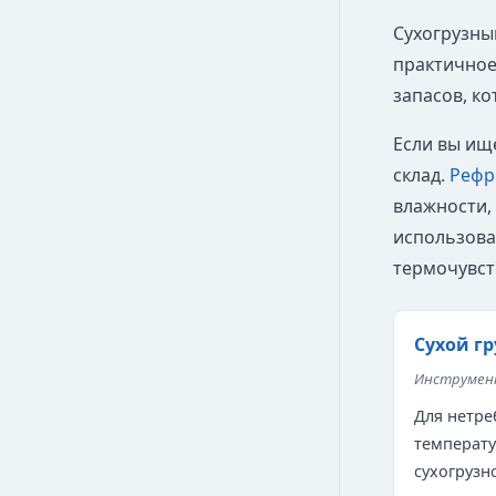
Сухогрузны
практичное
запасов, к
Если вы ищ
склад.
Рефр
влажности,
использова
термочувст
Сухой гр
Инструмент
Для нетре
температу
сухогрузн