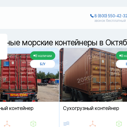
8 (800) 550-42-3
звонок бесплатный
узные морские контейнеры в Октя
В наличии
В н
Б/У
ный контейнер
Cухогрузный контейнер