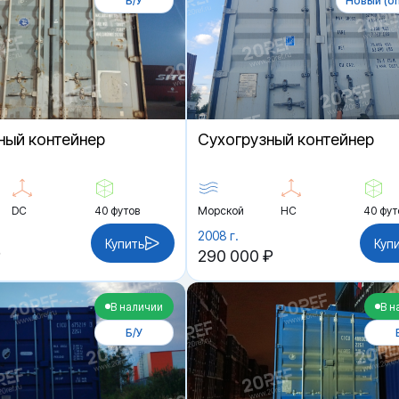
Б/У
Новый (on
ный контейнер
Cухогрузный контейнер
DC
40 футов
Морской
HC
40 фут
2008 г.
Купить
Куп
₽
290 000 ₽
В наличии
В н
Б/У