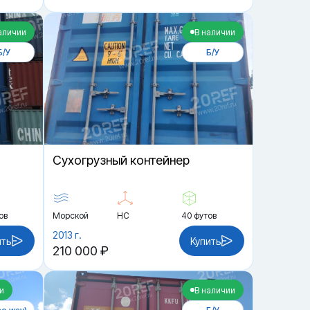
аличии
В наличии
Б/У
Б/У
Cухогрузный контейнер
ов
Морской
HC
40 футов
2013 г.
ить
Купить
210 000 ₽
и
В наличии