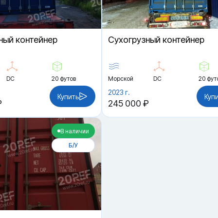
ный контейнер
Cухогрузный контейнер
DC
20 футов
Морской
DC
20 фут
2023 г.
Купить
Куп
₽
245 000 ₽
В наличии
Б/У