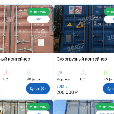
В наличии
В н
Б/У
ный контейнер
Cухогрузный контейнер
HC
40 футов
Морской
HC
40 фут
2013 г.
Купить
Куп
₽
200 000 ₽
В наличии
В наличи