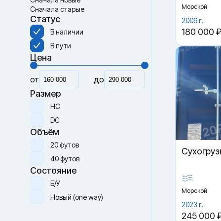
Морской
Сначала старые
Статус
2009 г.
180 000 
В наличии
В пути
Цена
от
до
Размер
HC
DC
Объём
20 футов
Cухогруз
40 футов
Состояние
Б/У
Морской
Новый (one way)
2023 г.
245 000 