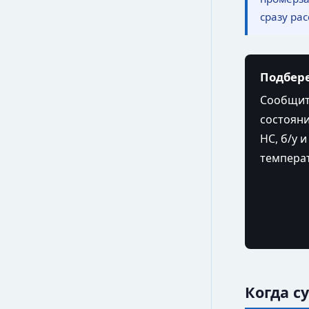
сразу ра
Подбере
Сообщите
состояни
HC, б/у 
темпера
Когда с