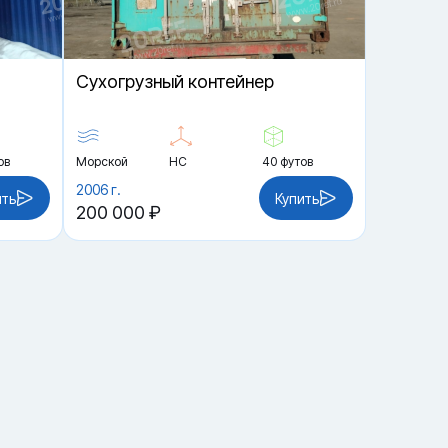
Cухогрузный контейнер
ов
Морской
HC
40 футов
2006 г.
ить
Купить
200 000 ₽