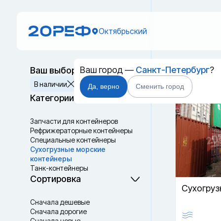
Октябрьский
Ваш город —
Санкт-Петербург
?
Ваш выбор
Cухогр
Сбросить
В наличии
В пути
Да, верно
Сменить город
Категории
Запчасти для контейнеров
Рефрижераторные контейнеры
Специальные контейнеры
Cухогрузные морские
контейнеры
Танк-контейнеры
Термоконтейнеры
Сортировка
Cухогруз
Сначала дешевые
Сначала дорогие
Сначала новые