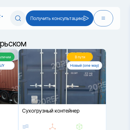
2
Получить консультацию
брьском
аличии
В пути
Б/У
Новый (one way)
Cухогрузный контейнер