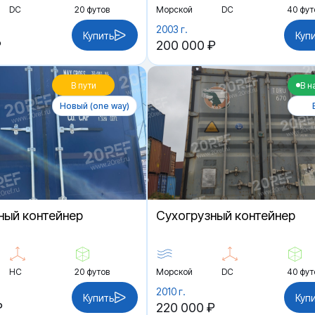
DC
20 футов
Морской
DC
40 фут
2003 г.
Купить
Куп
₽
200 000 ₽
В пути
В н
Новый (one way)
ный контейнер
Cухогрузный контейнер
HC
20 футов
Морской
DC
40 фут
2010 г.
Купить
Куп
₽
220 000 ₽