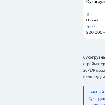
Cухогруз
Морской
2012 г.
200 000 
Сухогрузн
стройматери
20РЕФ можн
площадку и
ВАЖНЫЙ 
Сухогруз
промерза