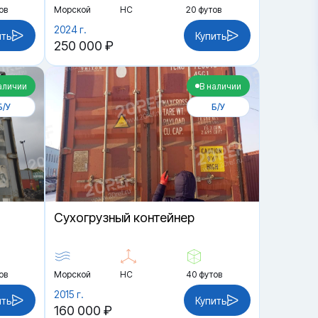
ов
Морской
HC
20 футов
2024 г.
ить
Купить
250 000 ₽
аличии
В наличии
Б/У
Б/У
Cухогрузный контейнер
ов
Морской
HC
40 футов
2015 г.
ить
Купить
160 000 ₽