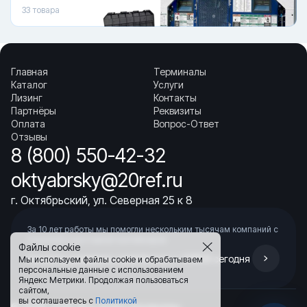
33
товара
Главная
Терминалы
Каталог
Услуги
Лизинг
Контакты
Партнёры
Реквизиты
Оплата
Вопрос-Ответ
Отзывы
8 (800) 550-42-32
oktyabrsky@20ref.ru
г. Октябрьский, ул. Северная 25 к 8
За 10 лет работы мы помогли нескольким тысячам компаний с
покупкой
и доставкой контейнеров
Файлы cookie
Начните развивать свой бизнес с 20РЕФ сегодня
Мы используем файлы cookie и обрабатываем
персональные данные с использованием
Яндекс Метрики. Продолжая пользоваться
сайтом,
вы соглашаетесь с
Политикой
© 2008–2026.
Все права защищены.