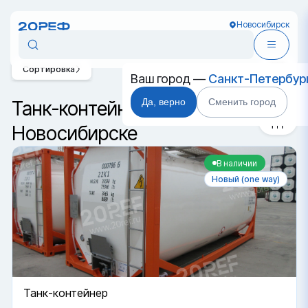
Новосибирск
Сортировка
Ваш город —
Санкт-Петербур
Да, верно
Сменить город
Танк-контейнеры T4 в
Новосибирске
В наличии
Новый (one way)
Танк-контейнер