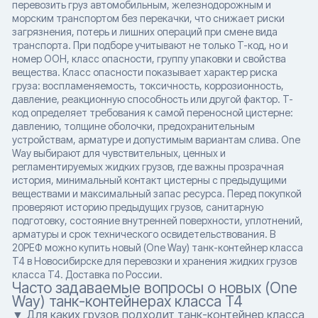
перевозить груз автомобильным, железнодорожным и
морским транспортом без перекачки, что снижает риски
загрязнения, потерь и лишних операций при смене вида
транспорта. При подборе учитывают не только T-код, но и
номер ООН, класс опасности, группу упаковки и свойства
вещества. Класс опасности показывает характер риска
груза: воспламеняемость, токсичность, коррозионность,
давление, реакционную способность или другой фактор. T-
код определяет требования к самой переносной цистерне:
давлению, толщине оболочки, предохранительным
устройствам, арматуре и допустимым вариантам слива. One
Way выбирают для чувствительных, ценных и
регламентируемых жидких грузов, где важны прозрачная
история, минимальный контакт цистерны с предыдущими
веществами и максимальный запас ресурса. Перед покупкой
проверяют историю предыдущих грузов, санитарную
подготовку, состояние внутренней поверхности, уплотнений,
арматуры и срок технического освидетельствования. В
20РЕФ можно купить новый (One Way) танк-контейнер класса
T4 в Новосибирске для перевозки и хранения жидких грузов
класса T4. Доставка по России.
Часто задаваемые вопросы о новых (One
Way) танк-контейнерах класса T4
▼ Для каких грузов подходит танк-контейнер класса