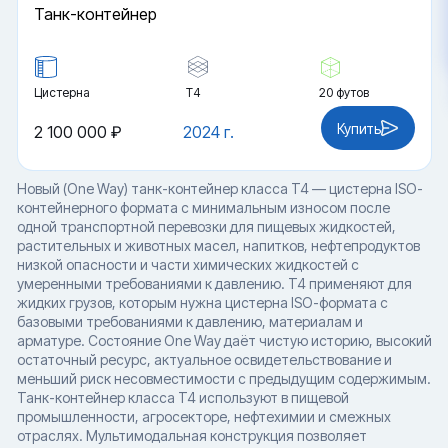
Танк-контейнер
Цистерна
Т4
20 футов
Купить
2 100 000 ₽
2024 г.
Новый (One Way) танк-контейнер класса T4 — цистерна ISO-
контейнерного формата с минимальным износом после
одной транспортной перевозки для пищевых жидкостей,
растительных и животных масел, напитков, нефтепродуктов
низкой опасности и части химических жидкостей с
умеренными требованиями к давлению. T4 применяют для
жидких грузов, которым нужна цистерна ISO-формата с
базовыми требованиями к давлению, материалам и
арматуре. Состояние One Way даёт чистую историю, высокий
остаточный ресурс, актуальное освидетельствование и
меньший риск несовместимости с предыдущим содержимым.
Танк-контейнер класса T4 используют в пищевой
промышленности, агросекторе, нефтехимии и смежных
отраслях. Мультимодальная конструкция позволяет