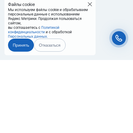
Файлы cookie
Мы используем файлы cookie и обрабатываем
персональные данные с использованием
Яндекс Метрики. Продолжая пользоваться
сайтом,
вы соглашаетесь с
Политикой
конфиденциальности
и с обработкой
Персональных данных.
Принять
Отказаться
Чат-мессенджер
Главная
Терминалы
Каталог
Услуги
Лизинг
Контакты
Партнёры
Реквизиты
Оплата
Вопрос-Ответ
Отзывы
8 (800) 550-42-32
novosibirsk@20ref.ru