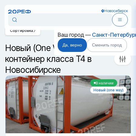
Новосибирск
Сортировка
Ваш город —
Санкт-Петербур
Да, верно
Сменить город
Новый (One Way) танк-
контейнер класса T4 в
Новосибирске
В наличии
Новый (one way)