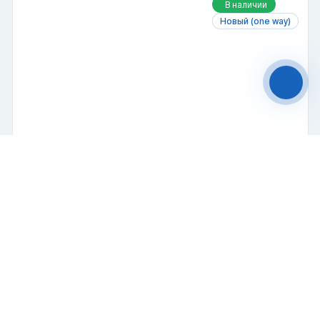
В наличии
Новый (one way)
Политикой
конфиденциальности
Персональных данных.
Open Side контейнер
Чат-мессенджер
Боковые
Специальный
20 футов
двери
Купить
899 000 ₽
2024 г.
В наличии
Новый (one way)