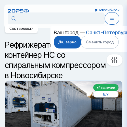
Новосибирск
Сортировка
Ваш город —
Санкт-Петербур
Да, верно
Сменить город
Рефрижераторный
контейнер HC со
спиральным компрессором
в Новосибирске
В наличии
Б/У