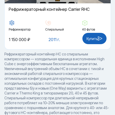
Рефрижераторный контейнер Carrier RHC
Рефрижератор
Спиральный
40 футов
Купить
1 150 000 ₽
2011 г.
Рефрижераторный контейнер HC со спиральным
компрессором — холодильная единица в исполнении High
Cube с энергоэффективным бесклапанным агрегатом.
Увеличенный внутренний объём HC в сочетании с тихой и
экономичной работой спирального компрессора —
оптимальная конфигурация для крупных стационарных
холодильных складов с постоянной нагрузкой. В категории
представлены б/у и новые (One Way) варианты с агрегатами
Carrier и Thermo King в типоразмерах 20, 40 и 45 футов.
Спиральный компрессор при длительной непрерывной
работе потребляет на 10–20% меньше электроэнергии по
сравнению с поршневым аналогом. Для крупного 40- или 45-
футового HC-контейнера, работающего постоянно, это