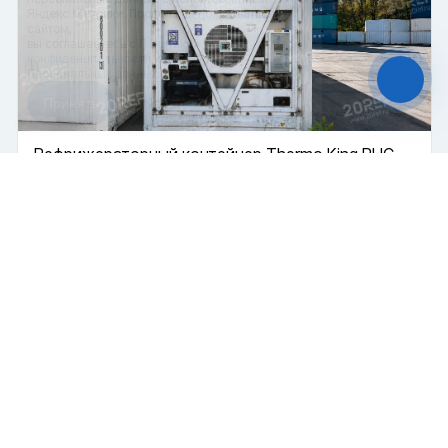
Яндекс Метрики. Продолжая пользоваться
сайтом,
вы соглашаетесь с
Политикой
конфиденциальности
и с обработкой
Персональных данных.
Принять
Отказаться
Рефрижераторный контейнер Thermo King RHC
Чат-мессенджер
Рефрижератор
Поршневой
45 футов
Купить
850 000 ₽
2004 г.
В пути
Б/У