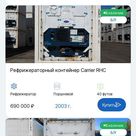
В наличии
Б/У
Рефрижераторный контейнер Carrier RHC
Рефрижератор
Поршневой
40 футов
Купить
690 000 ₽
2003 г.
Файлы cookie
В наличии
Мы используем файлы cookie и обрабатываем
Б/У
персональные данные с использованием