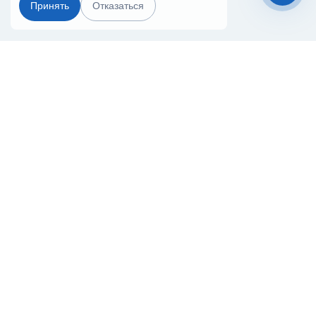
Принять
Отказаться
Чат-мессенджер
Главная
Терминалы
Каталог
Услуги
Лизинг
Контакты
Партнёры
Реквизиты
Оплата
Вопрос-Ответ
Отзывы
8 (800) 550-42-32
novosibirsk@20ref.ru
г. Новосибирск, ул. Толмачёвская 44.
Терминал «Азимут»
За 10 лет работы мы помогли нескольким тысячам компаний с
покупкой
и доставкой контейнеров
Начните развивать свой бизнес с 20РЕФ сегодня