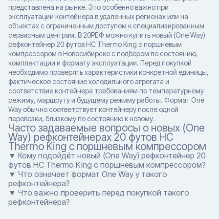
представлена на рынке. Это особенно важно при
эксплуатации контейнера в удалённых регионах или на
объектах с ограниченным доступом к специализированным
сервисным центрам. В 20РЕФ можно купить новый (One Way)
рефконтейнер 20 футов HC Thermo King с поршневым
компрессором в Новосибирске с подбором по состоянию,
комплектации и формату эксплуатации. Перед покупкой
необходимо проверять характеристики конкретной единицы,
фактическое состояние холодильного агрегата и
соответствие контейнера требованиям по температурному
режиму, маршруту и будущему режиму работы. Формат One
Way обычно соответствует контейнеру после одной
перевозки, близкому по состоянию к новому.
Часто задаваемые вопросы о новых (One
Way) рефконтейнерах 20 футов HC
Thermo King с поршневым компрессором
▼ Кому подойдёт новый (One Way) рефконтейнер 20
футов HC Thermo King с поршневым компрессором?
▼ Что означает формат One Way у такого
рефконтейнера?
▼ Что важно проверить перед покупкой такого
рефконтейнера?