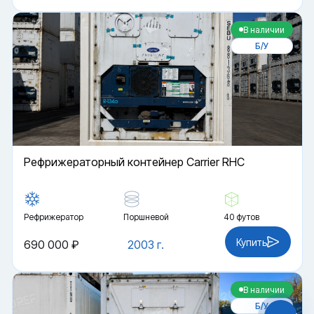
В наличии
Б/У
Рефрижераторный контейнер Carrier RHC
Рефрижератор
Поршневой
40 футов
Файлы cookie
Купить
690 000 ₽
2003 г.
Мы используем файлы cookie и обрабатываем
персональные данные с использованием
Яндекс Метрики. Продолжая пользоваться
сайтом,
В наличии
вы соглашаетесь с
Политикой
конфиденциальности
и с обработкой
Б/У
Персональных данных.