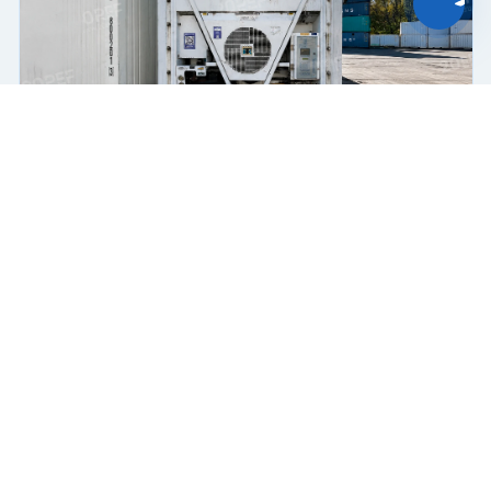
Принять
Отказаться
Чат-мессенджер
Рефрижераторный контейнер Thermo King RHC
Рефрижератор
Поршневой
45 футов
Купить
850 000 ₽
2004 г.
В пути
Б/У