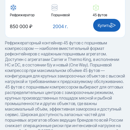
Рефрижератор
Поршневой
45 футов
Купить
850 000 ₽
2004 г.
Рефрижераторный контейнер 45 футов с поршневым
компрессором — наиболее вместительный формат
рефконтейнеров с надёжным поршневым агрегатом.
Доступен с агрегатами Carrier и Thermo King, в исполнении
HC и DC, в состоянии б/у и новый (One Way). Поршневой
компрессор при максимальном объёме 45 футов —
конфигурация для крупных заморозочных объектов с высокой
нагрузкой и требованиями к предсказуемому обслуживанию.
45 футов с поршневым компрессором выбирают для оптовых
распределительных центров с заморозочным режимом,
крупных производственных площадок мясной и рыбной
промышленности и других объектов, где важны
максимальный объём, эффективная заморозка и доступный
сервис. Широкая доступность запасных частей для
поршневых агрегатов обоих ведущих брендов по всей России
снижает операционные риски при интенсивной нагрузке на