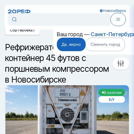
Новосибирск
Сортировка
Ваш город —
Санкт-Петербур
Да, верно
Сменить город
Рефрижераторный
контейнер 45 футов с
поршневым компрессором
в Новосибирске
В наличии
Б/У