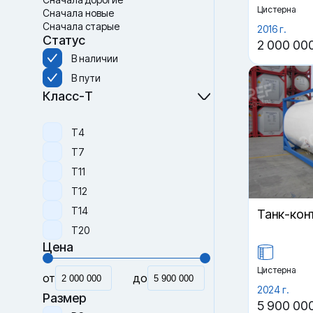
Цистерна
Сначала новые
Сначала старые
2016 г.
Статус
2 000 00
В наличии
В пути
Класс-Т
Т4
Т7
Т11
Т12
Т14
Танк-кон
Т20
Цена
Цистерна
от
до
2024 г.
Размер
5 900 00