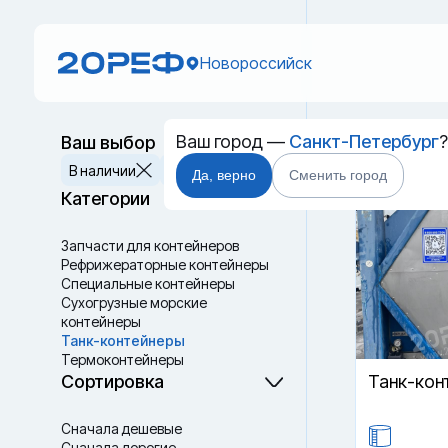
Новороссийск
Ваш город —
Санкт-Петербург
Ваш выбор
Танк-к
Сбросить
В наличии
В пути
Да, верно
Сменить город
Категории
Запчасти для контейнеров
Рефрижераторные контейнеры
Специальные контейнеры
Cухогрузные морские
контейнеры
Танк-контейнеры
Термоконтейнеры
Сортировка
Танк-кон
Сначала дешевые
Сначала дорогие