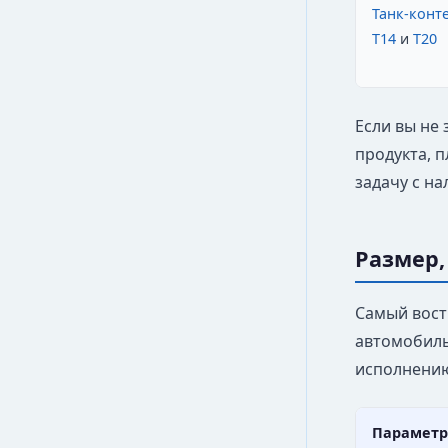
Танк-конт
T14
и
T20
Если вы не 
продукта, п
задачу с н
Размер,
Самый вост
автомобиль
исполнени
Параметр