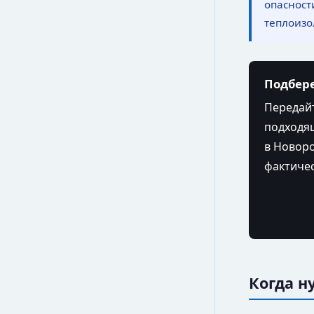
опасност
теплоизо
Подбере
Передайт
подходящ
в Новоро
фактичес
Когда н