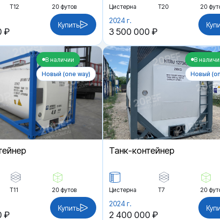
Т12
20 футов
Цистерна
Т20
20 фут
2024 г.
Купить
Куп
0 ₽
3 500 000 ₽
В наличии
В наличи
Новый (one way)
Новый (on
тейнер
Танк-контейнер
Т11
20 футов
Цистерна
Т7
20 фут
2024 г.
Купить
Куп
0 ₽
2 400 000 ₽