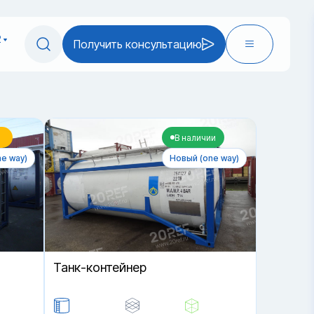
2
Получить консультацию
В наличии
e way)
Новый (one way)
Танк-контейнер