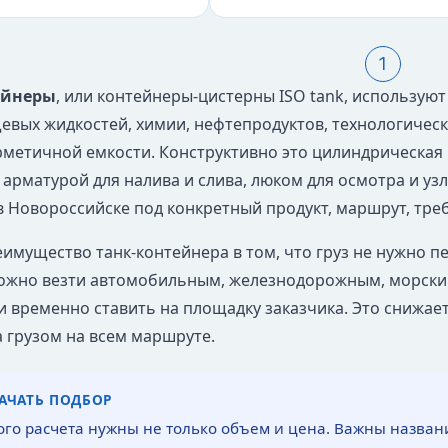
1
ейнеры
, или контейнеры-цистерны ISO tank, использую
щевых жидкостей, химии, нефтепродуктов, технологическ
рметичной емкости. Конструктивно это цилиндрическая 
 арматурой для налива и слива, люком для осмотра и уз
в Новороссийске под конкретный продукт, маршрут, треб
имущество танк-контейнера в том, что груз не нужно пе
ожно везти автомобильным, железнодорожным, морски
и временно ставить на площадку заказчика. Это снижает
а грузом на всем маршруте.
НАЧАТЬ ПОДБОР
ого расчета нужны не только объем и цена. Важны названи