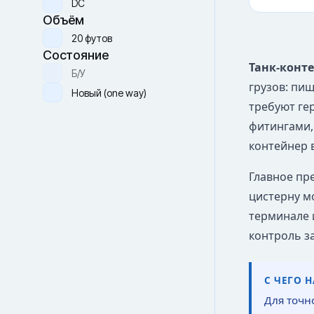
DC
Объём
20 футов
Состояние
Танк-конт
Б/У
грузов: пи
Новый (one way)
требуют ге
фитингами,
контейнер 
Главное пре
цистерну м
терминале 
контроль з
С ЧЕГО 
Для точн