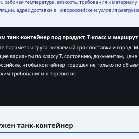
и, рабочая температура, вязкость, требования к материалу
ляции, адрес доставки в Новороссийске и условия разгрузк
м танк-контейнер под продукт, T-класс и маршрут
е параметры груза, желаемый срок поставки и город. 
ие варианты по классу T, состоянию, документам, цене 
ссийске, чтобы контейнер подошел не только по объему
ким требованиям к перевозке.
ужен танк-контейнер