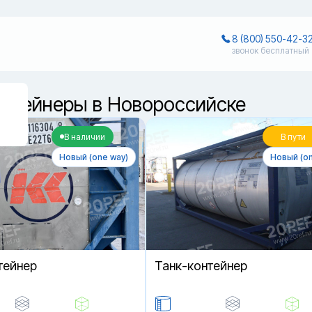
8 (800) 550-42-3
звонок бесплатный
?
онтейнеры в Новороссийске
В наличии
В пути
Новый (one way)
Новый (on
тейнер
Танк-контейнер