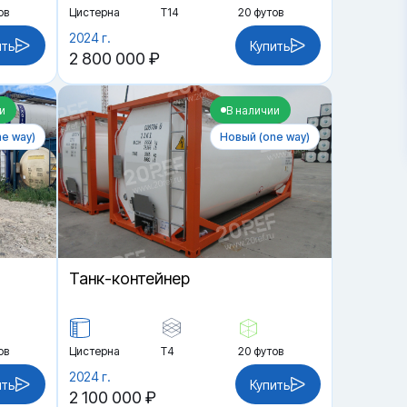
ов
Цистерна
Т14
20 футов
2024 г.
ить
Купить
2 800 000 ₽
и
В наличии
e way)
Новый (one way)
Танк-контейнер
ов
Цистерна
Т4
20 футов
2024 г.
ить
Купить
2 100 000 ₽