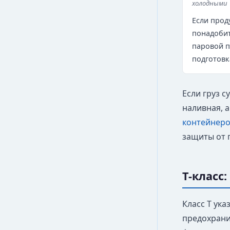
холодными
Если проду
понадобит
паровой п
подготовк
Если груз 
наливная, 
контейнер
защиты от 
T-класс
Класс T ука
предохрани