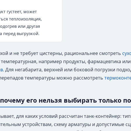
кт густеет, может
ься теплоизоляция,
одогрев или другая
а перед выгрузкой.
сухой и не требует цистерны, рациональнее смотреть
сух
а температурная, например продукты, фармацевтика или
ов
. Для негабарита, верхней или боковой погрузки подх
перепадов температуры можно рассмотреть
термоконт
: почему его нельзя выбирать только п
зывает, для каких условий рассчитан танк-контейнер: тип
тельным устройствам, схему арматуры и допустимые сце