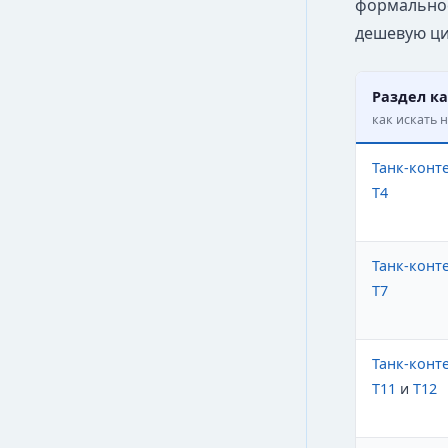
формальнос
дешевую ци
Раздел ка
как искать н
Танк-конт
T4
Танк-конт
T7
Танк-конт
T11
и
T12