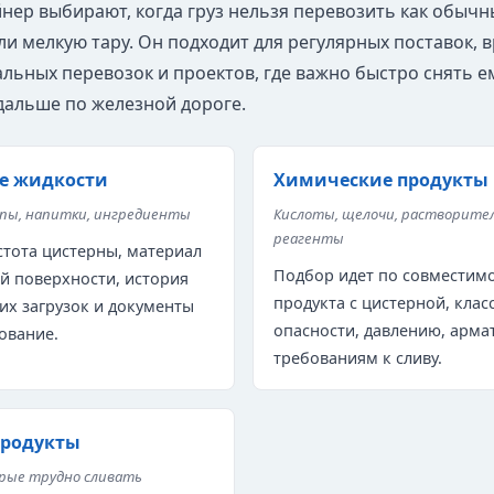
йнер выбирают, когда груз нельзя перевозить как обычн
ли мелкую тару. Он подходит для регулярных поставок, 
льных перевозок и проектов, где важно быстро снять ем
дальше по железной дороге.
е жидкости
Химические продукты
опы, напитки, ингредиенты
Кислоты, щелочи, растворите
реагенты
тота цистерны, материал
Подбор идет по совместим
й поверхности, история
продукта с цистерной, клас
х загрузок и документы
опасности, давлению, арма
ование.
требованиям к сливу.
продукты
орые трудно сливать