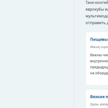
Танк-конте
еврокубы и
мультимода
отправить 
Пищевы
Масла, сир
Важны чис
внутренне
предыдущи
на оборуд
Вязкие 
Грузы, кот