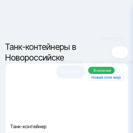
Новороссийск
Сортировка
Ваш город —
Санкт-Петербур
Да, верно
Сменить город
Танк-контейнеры в
Новороссийске
В наличии
Новый (one way)
Танк-контейнер