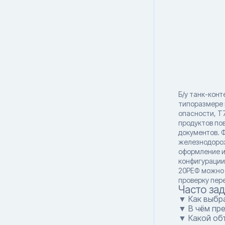
Б/у танк-конт
типоразмере 
опасности, T7
продуктов по
документов. 
железнодорож
оформление и
конфигурации
20РЕФ можно к
проверку пер
Часто за
▼ Как выбра
▼ В чём пр
▼ Какой объ