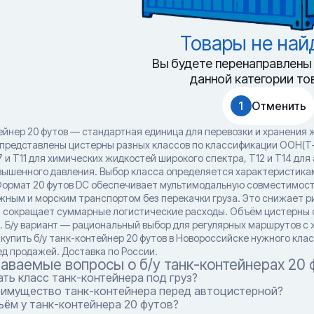
Товары не на
Вы будете перенаправлены 
данной категории то
1
Отменить
ейнер 20 футов — стандартная единица для перевозки и хранения 
представлены цистерны разных классов по классификации ООН(T-
 и T11 для химических жидкостей широкого спектра, T12 и T14 для
вышенного давления. Выбор класса определяется характеристика
Формат 20 футов DC обеспечивает мультимодальную совместимос
ным и морским транспортом без перекачки груза. Это снижает р
 сокращает суммарные логистические расходы. Объём цистерны сос
. Б/у вариант — рациональный выбор для регулярных маршрутов с 
упить б/у танк-контейнер 20 футов в Новороссийске нужного класса
ед продажей. Доставка по России.
даваемые вопросы о б/у танк-контейнерах 20 
ть класс танк-контейнера под груз?
еимущество танк-контейнера перед автоцистерной?
ём у танк-контейнера 20 футов?