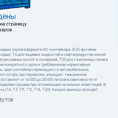
йдены
на страницу
варов
жидких грузов в формате ISO-контейнера. В 20-футовом
коды): T4 для пищевых жидкостей и нефтепродуктов низкой
 агрессивных кислот и оснований, T20 для сжиженных газов и
ми конкретного груза и требованиями нормативных
ть: один контейнер перемещается автомобильным,
иск потерь при перевалке, упрощает таможенное
тавляет от 14 000 до 26 000 литров в зависимости от
жидкими грузами при оптимизации начальных инвестиций. В
 (T4, T7, T11, T12, T14, T20). Каждая единица проходит
футов