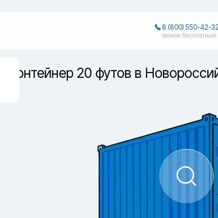
8 (800) 550-42-3
звонок бесплатный
?
нк-контейнер 20 футов в Новоросси