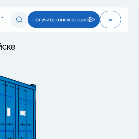
2
Получить консультацию
йске