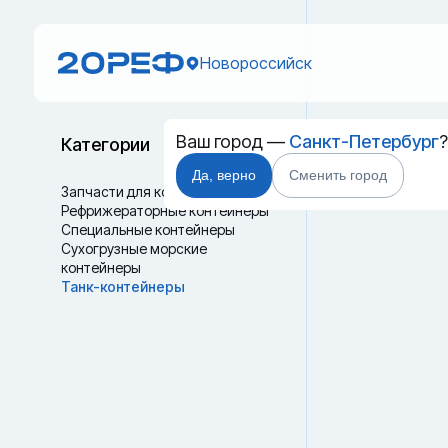
Новороссийск
Ваш город —
Санкт-Петербург
Б/у та
Категории
Да, верно
Сменить город
Запчасти для контейнеров
Рефрижераторные контейнеры
Специальные контейнеры
Cухогрузные морские
контейнеры
Танк-контейнеры
Термоконтейнеры