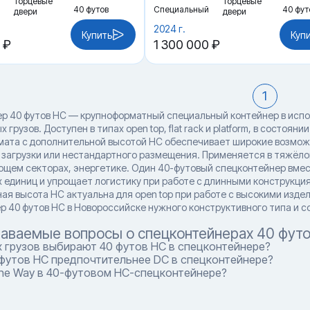
Торцевые
Торцевые
40 футов
Специальный
40 фут
двери
двери
2024 г.
Купить
Куп
 ₽
1 300 000 ₽
1
р 40 футов HC — крупноформатный специальный контейнер в испол
 грузов. Доступен в типах open top, flat rack и platform, в состоя
мата с дополнительной высотой HC обеспечивает широкие возмож
 загрузки или нестандартного размещения. Применяется в тяжёло
щем секторах, энергетике. Один 40-футовый спецконтейнер вмес
 единиц и упрощает логистику при работе с длинными конструкци
ая высота HC актуальна для open top при работе с высокими издел
р 40 футов HC в Новороссийске нужного конструктивного типа и с
даваемые вопросы о спецконтейнерах 40 фут
 грузов выбирают 40 футов HC в спецконтейнере?
 футов HC предпочтительнее DC в спецконтейнере?
One Way в 40-футовом HC-спецконтейнере?