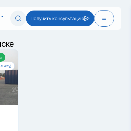
2
Получить консультацию
йске
и
e way)