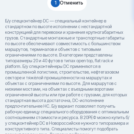
1
Отменить
Б/у спецконтейнер DC — специальный контейнер в
стандартном по высоте исполнении с нестандартной
конструкцией для перевозки и хранения крупногабаритных
грузов. Стандартные монтажные и транспортные габариты
по высоте обеспечивают совместимость с большинством
маршрутов, терминалов и объектов с типовыми
ограничениями по высоте. В категории представлены
типоразмеры 20 и 40 футов в типах open top, flat rack и
platform. Б/у спецконтейнеры DC применяются в
промышленной логистике, строительстве, нефтегазовом
секторе и тяжёлой промышленности на маршрутах и
объектах с ограничениями по высоте. Для маршрутов с
низкими мостами, на объектах с въездными воротами
ограниченной высоты или при работе с грузами, для которых
стандартная высота достаточна, DC-исполнение
предпочтительнее HC. Б/у вариант позволяет получить
рабочую единицу специального оборудования с оптимальным
соотношением стоимости и ресурса. В 20РЕФ можно купить б/
у спецконтейнер DC в Новороссийске нужного типоразмера и
конструктивного типа. Специалисты помогут подобрать