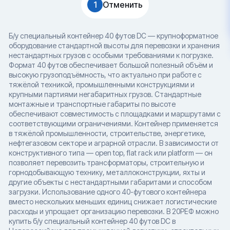
1
Отменить
Б/у специальный контейнер 40 футов DC — крупноформатное
оборудование стандартной высоты для перевозки и хранения
нестандартных грузов с особыми требованиями к погрузке.
Формат 40 футов обеспечивает большой полезный объём и
высокую грузоподъёмность, что актуально при работе с
тяжёлой техникой, промышленными конструкциями и
крупными партиями негабаритных грузов. Стандартные
монтажные и транспортные габариты по высоте
обеспечивают совместимость с площадками и маршрутами с
соответствующими ограничениями. Контейнер применяется
в тяжёлой промышленности, строительстве, энергетике,
нефтегазовом секторе и аграрной отрасли. В зависимости от
конструктивного типа — open top, flat rack или platform — он
позволяет перевозить трансформаторы, строительную и
горнодобывающую технику, металлоконструкции, яхты и
другие объекты с нестандартными габаритами и способом
загрузки. Использование одного 40-футового контейнера
вместо нескольких меньших единиц снижает логистические
расходы и упрощает организацию перевозки. В 20РЕФ можно
купить б/у специальный контейнер 40 футов DC в