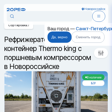
Новороссийск
Сортировка
Ваш город —
Санкт-Петербур
Да, верно
Сменить город
Рефрижераторный
контейнер Thermo king с
поршневым компрессором
в Новороссийске
В наличии
Б/У