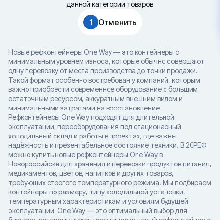
данной категории товаров
1
Отменить
Новые рефконтейнеры One Way — это контейнеры с
минимальным уровнем износа, которые обычно совершают
одну перевозку от места производства до точки продажи.
Такой формат особенно востребован у компаний, которым
важно приобрести современное оборудование с большим
остаточным ресурсом, аккуратным внешним видом и
минимальными затратами на восстановление.
Рефконтейнеры One Way подходят для длительной
эксплуатации, переоборудования под стационарный
холодильный склад и работы в проектах, где важны
надёжность и презентабельное состояние техники. В 20РЕФ
можно купить новые рефконтейнеры One Way в
Новороссийске для хранения и перевозки продуктов питания,
медикаментов, цветов, напитков и других товаров,
требующих строгого температурного режима. Мы подбираем
контейнеры по размеру, типу холодильной установки,
температурным характеристикам и условиям будущей
эксплуатации. One Way — это оптимальный выбор для
бизнеса, которому нужен практически новый рефконтейнер с