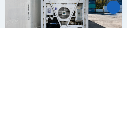
конфиденциальности
и с обработкой
Персональных данных.
Принять
Отказаться
Чат-мессенджер
Рефрижераторный контейнер Thermo King RHC
Рефрижератор
Поршневой
45 футов
Купить
850 000 ₽
2004 г.
В пути
Б/У