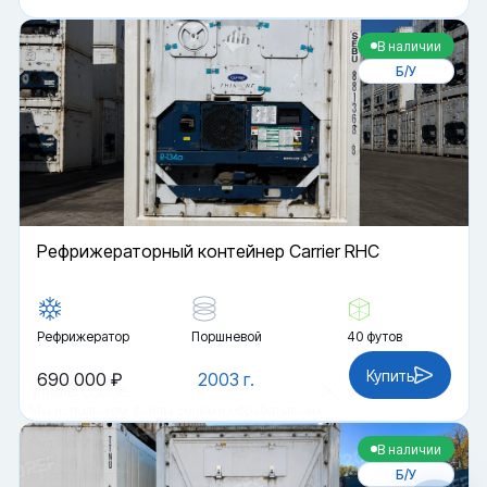
В наличии
Б/У
Рефрижераторный контейнер Carrier RHC
Рефрижератор
Поршневой
40 футов
Купить
690 000 ₽
2003 г.
Файлы cookie
Мы используем файлы cookie и обрабатываем
персональные данные с использованием
Яндекс Метрики. Продолжая пользоваться
В наличии
сайтом,
Б/У
вы соглашаетесь с
Политикой