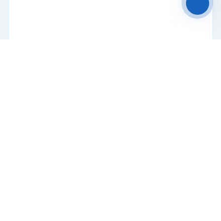
Персональных данных.
Принять
Отказаться
Чат-мессенджер
Рефрижераторный контейнер Thermo King RHC
Рефрижератор
Поршневой
45 футов
Купить
850 000 ₽
2004 г.
В пути
Б/У