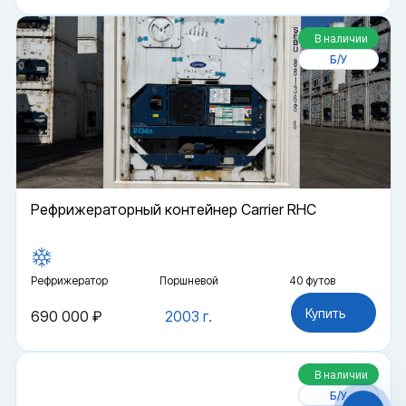
В наличии
Б/У
Рефрижераторный контейнер Carrier RHC
Рефрижератор
Поршневой
40 футов
Файлы cookie
Купить
690 000 ₽
2003 г.
Мы используем файлы cookie и обрабатываем
персональные данные с использованием
Яндекс Метрики. Продолжая пользоваться
сайтом,
В наличии
вы соглашаетесь с
Политикой
конфиденциальности
и с обработкой
Б/У