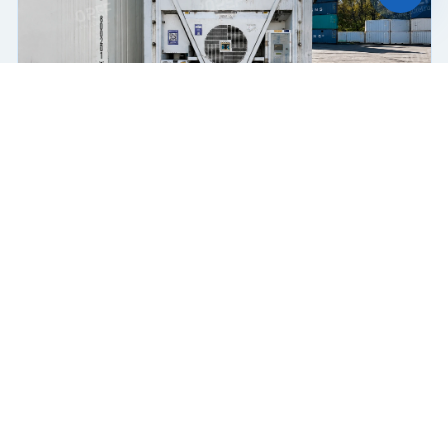
Принять
Отказаться
Чат-мессенджер
Рефрижераторный контейнер Thermo King RHC
Рефрижератор
Поршневой
45 футов
Купить
850 000 ₽
2004 г.
В пути
Б/У