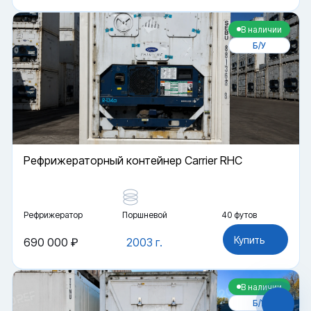
В наличии
Б/У
Рефрижераторный контейнер Carrier RHC
Рефрижератор
Поршневой
40 футов
Файлы cookie
Мы используем файлы cookie и обрабатываем
Купить
690 000 ₽
2003 г.
персональные данные с использованием
Яндекс Метрики. Продолжая пользоваться
сайтом,
вы соглашаетесь с
Политикой
В наличии
конфиденциальности
и с обработкой
Персональных данных.
Б/У