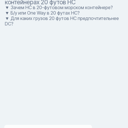
контейнерах 20 футов HC
▼ Зачем HC в 20-футовом морском контейнере?
▼ Б/у или One Way в 20 футах HC?
▼ Для каких грузов 20 футов HC предпочтительнее
DC?