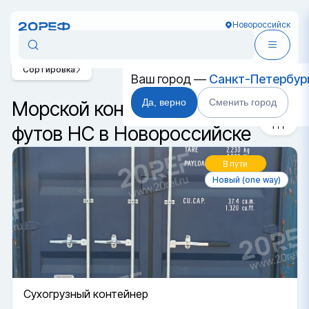
Новороссийск
Сортировка
Ваш город —
Санкт-Петербур
Да, верно
Сменить город
Морской контейнер 20
футов HC в Новороссийске
В пути
Новый (one way)
Cухогрузный контейнер