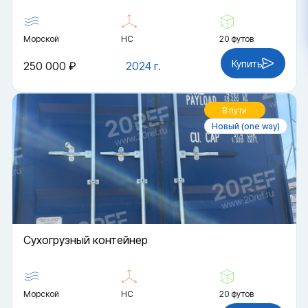
Морской
HC
20 футов
Купить
250 000 ₽
2024 г.
В пути
Новый (one way)
Cухогрузный контейнер
Морской
HC
20 футов