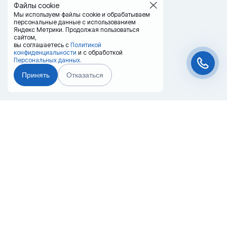
Файлы cookie
Мы используем файлы cookie и обрабатываем
персональные данные с использованием
Яндекс Метрики. Продолжая пользоваться
сайтом,
вы соглашаетесь с
Политикой
конфиденциальности
и с обработкой
Персональных данных.
Принять
Отказаться
Чат-мессенджер
Главная
Терминалы
Каталог
Услуги
Лизинг
Контакты
Партнёры
Реквизиты
Оплата
Вопрос-Ответ
Отзывы
8 (800) 550-42-32
novorossisk@20ref.ru