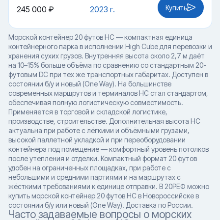
Купить
245 000 ₽
2023 г.
Морской контейнер 20 футов HC — компактная единица
контейнерного парка в исполнении High Cube для перевозки и
хранения сухих грузов. Внутренняя высота около 2,7 м даёт
на 10–15% больше объёма по сравнению со стандартным 20-
футовым DC при тех же транспортных габаритах. Доступен в
состоянии б/у и новый (One Way). На большинстве
современных маршрутов и терминалов HC стал стандартом,
обеспечивая полную логистическую совместимость.
Применяется в торговой и складской логистике,
производстве, строительстве. Дополнительная высота HC
актуальна при работе с лёгкими и объёмными грузами,
высокой паллетной укладкой и при переоборудовании
контейнера под помещение — комфортный уровень потолков
после утепления и отделки. Компактный формат 20 футов
удобен на ограниченных площадках, при работе с
небольшими и средними партиями и на маршрутах с
жёсткими требованиями к единице отправки. В 20РЕФ можно
купить морской контейнер 20 футов HC в Новороссийске в
состоянии б/у или новый (One Way). Доставка по России.
Часто задаваемые вопросы о морских