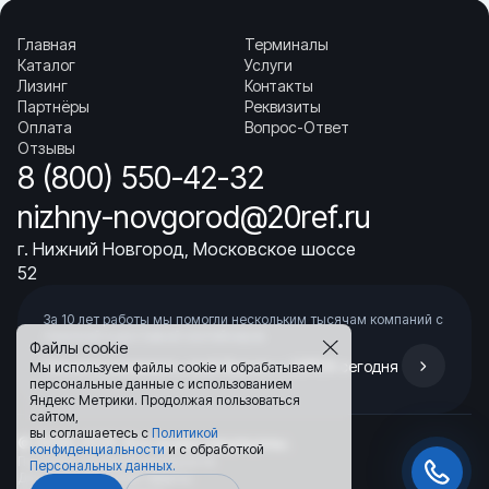
Главная
Терминалы
Каталог
Услуги
Лизинг
Контакты
Партнёры
Реквизиты
Оплата
Вопрос-Ответ
Отзывы
8 (800) 550-42-32
nizhny-novgorod@20ref.ru
г. Нижний Новгород, Московское шоссе
52
За 10 лет работы мы помогли нескольким тысячам компаний с
покупкой
и доставкой контейнеров
Файлы cookie
Начните развивать свой бизнес с 20РЕФ сегодня
Мы используем файлы cookie и обрабатываем
персональные данные с использованием
Яндекс Метрики. Продолжая пользоваться
сайтом,
вы соглашаетесь с
Политикой
© 2008–2026.
Все права защищены.
конфиденциальности
и с обработкой
Политика конфиденциальности
Персональных данных.
Договор публичной оферты