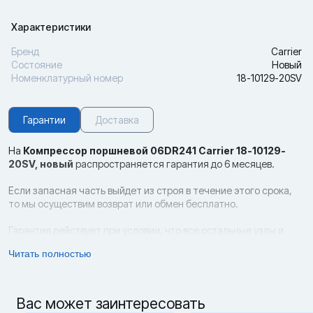
Характеристики
Бренд
Carrier
Состояние
Новый
Номенклатурный номер
18-10129-20SV
Гарантии
Доставка
На
Компрессор поршневой 06DR241 Carrier 18-10129-
20SV,
новый
распространяется гарантия до 6 месяцев.
Если запасная часть выйдет из строя в течение этого срока,
то мы осуществим возврат или обмен бесплатно.
Гарантия действует при условии, что все остальные узлы и
компоненты контейнера являются оригинальными (родными),
Читать полностью
соблюдены правила эксплуатации, а также отсутствуют следы
неквалифицированного ремонта и механические повреждения.
Возврат и обмен новых запчастей возможен в срок до 14 дней с
Вас может заинтересовать
даты приобретения товара при условии, что сохранены все его