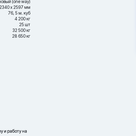
новый (one way)
2340 х 2597 мм
76, 5 м. куб
4 200 кг
25 шт
32 500 кг
28 650 кг
у и работу на