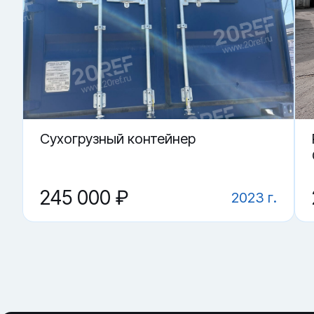
Купить «Double Door контейнер 40 футов» в Нижнем Новг
▼ От чего зависит цена на Double Door контейнер
▼ Что критично проверить?
▼ Для каких задач используют чаще всего?
▼ Где купить Double Door контейнер 40 футов (в
▼ Чем спецконтейнер полезнее обычного?
Cухогрузный контейнер
245 000 ₽
2023 г.