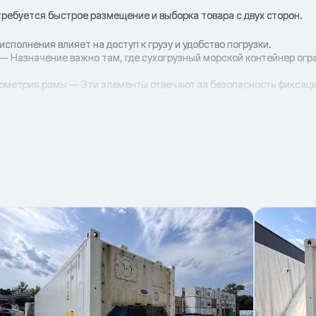
 требуется быстрое размещение и выборка товара с двух сторон.
исполнения влияет на доступ к грузу и удобство погрузки.
— Назначение важно там, где сухогрузный морской контейнер огр
еометрия рамы — Эти элементы отвечают за безопасность фиксаци
погрузки с типом контейнера снижает риски и простои.
ку/сквозной) и технологию погрузки.
ать без заеданий.
инальной техникой.
тойчивость груза.
е партии
па
рузка
мы
ния