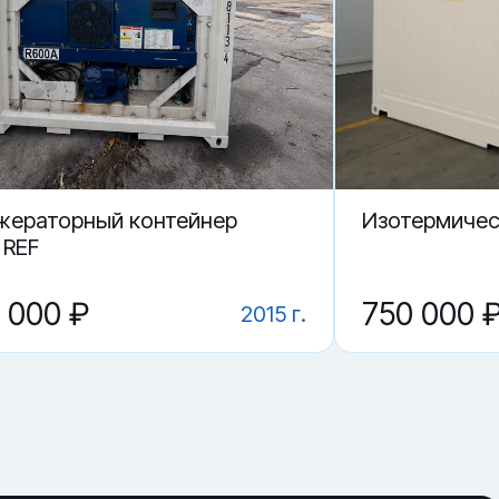
жераторный контейнер
Изотермичес
 REF
0 000 ₽
750 000 
2015 г.