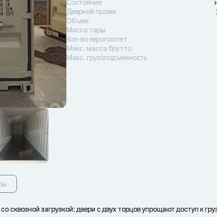
Состояние
Дверной проём
Объем
Масса тары
Кол-во европаллет
Макс. масса брутто
Макс. грузоподъёмность
ры
со сквозной загрузкой: двери с двух торцов упрощают доступ к груз