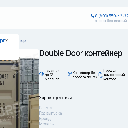
8 (800) 550-42-3
звонок бесплатный
рг
?
oor контейнер
Double Door контейнер
Гарантия
Прошел
Контейнер без
до 12
таможенный
пробега по РФ
месяцев
контроль
Характеристики
Размер
Год выпуска
Бренд
Модель