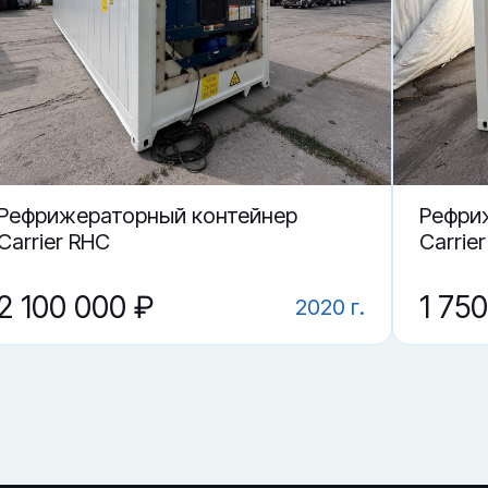
ороде.
 40 футов (вариант)?
ариант) в Нижнем Новгороде?
Рефрижераторный контейнер
Рефри
Carrier RHC
Carrier
2 100 000 ₽
1 75
2020 г.