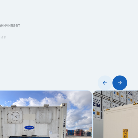
аничивает
и и