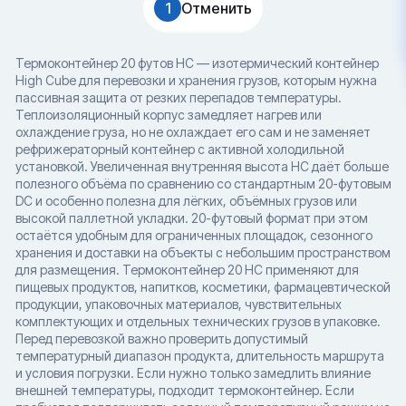
1
Отменить
Термоконтейнер 20 футов HC — изотермический контейнер
High Cube для перевозки и хранения грузов, которым нужна
пассивная защита от резких перепадов температуры.
Теплоизоляционный корпус замедляет нагрев или
охлаждение груза, но не охлаждает его сам и не заменяет
рефрижераторный контейнер с активной холодильной
установкой. Увеличенная внутренняя высота HC даёт больше
полезного объёма по сравнению со стандартным 20-футовым
DC и особенно полезна для лёгких, объёмных грузов или
высокой паллетной укладки. 20-футовый формат при этом
остаётся удобным для ограниченных площадок, сезонного
хранения и доставки на объекты с небольшим пространством
для размещения. Термоконтейнер 20 HC применяют для
пищевых продуктов, напитков, косметики, фармацевтической
продукции, упаковочных материалов, чувствительных
комплектующих и отдельных технических грузов в упаковке.
Перед перевозкой важно проверить допустимый
температурный диапазон продукта, длительность маршрута
и условия погрузки. Если нужно только замедлить влияние
внешней температуры, подходит термоконтейнер. Если