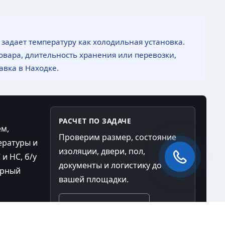
 задает температуру как холодильная установка.
вара, длительность хранения или перевозки,
авка в Находке.
РАСЧЕТ ПО ЗАДАЧЕ
ем,
Проверим размер, состояние
ературы и
изоляции, двери, пол,
и HC, б/у
документы и логистику до
орный
вашей площадки.
Связаться с 20РЕФ
Чат-мессенджер