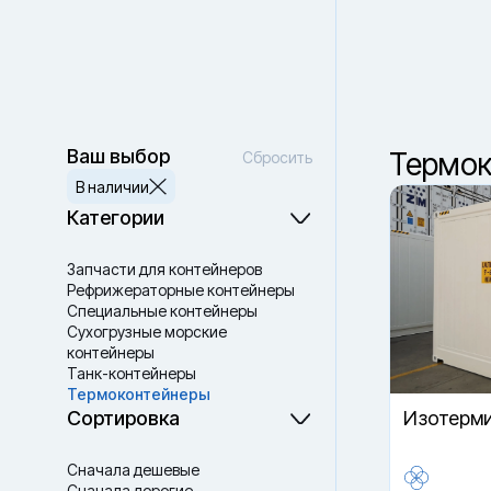
Находка
Ваш город —
Санкт-Петербург
?
Ваш выбор
Термок
Сбросить
В наличии
Да, верно
Сменить город
Категории
Запчасти для контейнеров
Рефрижераторные контейнеры
Специальные контейнеры
Cухогрузные морские
контейнеры
Танк-контейнеры
Термоконтейнеры
Сортировка
Изотерми
Сначала дешевые
Сначала дорогие