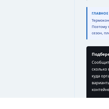
ГЛАВНОЕ
Термокон
Поэтому 
сезон, пл
Подбере
Файлы cookie
Мы используем файлы cookie и обрабатываем
Сообщите
персональные данные с использованием Яндекс Метрики.
Продолжая пользоваться сайтом,
вы соглашаетесь с
сколько 
Политикой конфиденциальности
и с обработкой
Персональных данных.
куда орг
Принять
Отказаться
варианты
контейне