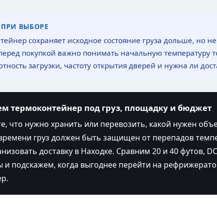
 ПРИ ВЫБОРЕ
тейнер сохраняет исходное состояние груза дольше, но не
перед покупкой важно понимать начальную температуру то
отность загрузки, частоту открытия дверей и нужна ли дост
м термоконтейнер под груз, площадку и бюджет
, что нужно хранить или перевозить, какой нужен объ
времени груз должен быть защищен от перепадов темп
анизовать доставку в Находке. Сравним 20 и 40 футов, DC 
 и подскажем, когда выгоднее перейти на рефрижерат
р.