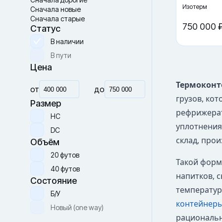
Изотерм
Сначала новые
Сначала старые
750 000 
Статус
В наличии
В пути
Цена
Термоконт
от
до
грузов, ко
Размер
рефрижерат
HC
уплотнения
DC
склад, прои
Объём
20 футов
Такой форм
40 футов
напитков, с
Состояние
температур
Б/У
контейнер
Новый (one way)
рациональн