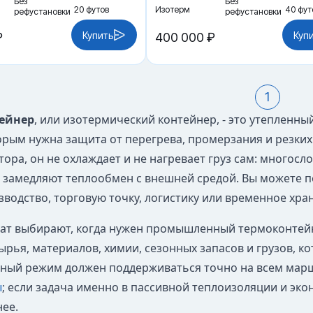
Без
Без
20 футов
Изотерм
40 фут
рефустановки
рефустановки
Купить
Куп
₽
400 000 ₽
1
ейнер
, или изотермический контейнер, - это утепленн
торым нужна защита от перегрева, промерзания и резких
ора, он не охлаждает и не нагревает груз сам: многосл
 замедляют теплообмен с внешней средой. Вы можете 
зводство, торговую точку, логистику или временное хра
ат выбирают, когда нужен промышленный термоконтейне
ырья, материалов, химии, сезонных запасов и грузов, к
ный режим должен поддерживаться точно на всем мар
ы
; если задача именно в пассивной теплоизоляции и эк
ее.