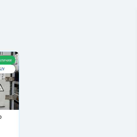
2
Получить консультацию
аличии
Б/У
р