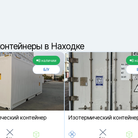
8 (800) 550-42-3
звонок бесплатный
онтейнеры в Находке
В наличии
В н
Б/У
ческий контейнер
Изотермический контейне