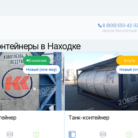
8 (800) 550-42-3
звонок бесплатный
онтейнеры в Находке
В наличии
В пути
Новый (one way)
Новый (on
тейнер
Танк-контейнер