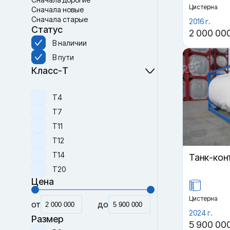
Цистерна
Сначала новые
Сначала старые
2016 г.
Статус
2 000 00
В наличии
В пути
Класс-Т
Т4
Т7
Т11
Т12
Т14
Танк-кон
Т20
Цена
Цистерна
от
до
2024 г.
Размер
5 900 00