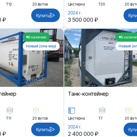
Т12
20 футов
Цистерна
Т20
20 фут
2024 г.
Купить
Куп
0 ₽
3 500 000 ₽
В наличии
В наличи
Новый (one way)
Новый (on
тейнер
Танк-контейнер
Т11
20 футов
Цистерна
Т7
20 фут
2024 г.
Купить
Куп
0 ₽
2 400 000 ₽