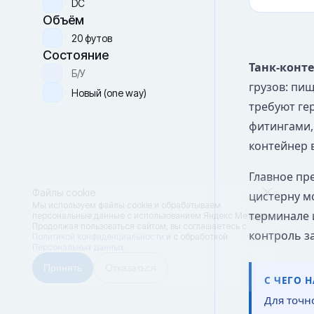
DC
Объём
20 футов
Состояние
Танк-конт
Б/У
грузов: пи
Новый (one way)
требуют ге
фитингами,
контейнер 
Главное пре
Файлы cookie
цистерну м
Мы используем файлы cookie и обрабатываем
терминале 
персональные данные с использованием Яндекс Метрики.
Продолжая пользоваться сайтом,
вы соглашаетесь с
контроль з
Политикой конфиденциальности
и с обработкой
Персональных данных.
Принять
Отказаться
С ЧЕГО 
Для точн