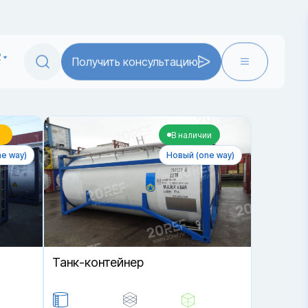
2
Получить консультацию
В наличии
e way)
Новый (one way)
Танк-контейнер