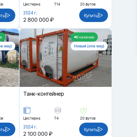
ов
Цистерна
Т14
20 футов
2024 г.
ить
Купить
2 800 000 ₽
и
В наличии
e way)
Новый (one way)
Танк-контейнер
ов
Цистерна
Т4
20 футов
2024 г.
ить
Купить
2 100 000 ₽