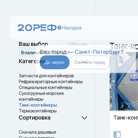
Находка
Ваш город —
Санкт-Петербург
?
Ваш выбор
Танк-к
Сбросить
В наличии
В пути
Да, верно
Сменить город
Категории
Запчасти для контейнеров
Рефрижераторные контейнеры
Специальные контейнеры
Cухогрузные морские
контейнеры
Танк-контейнеры
Термоконтейнеры
Сортировка
Танк-кон
Сначала дешевые
Сначала дорогие