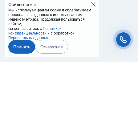
Файлы cookie
Мы используем файлы cookie и обрабатываем
персональные данные с использованием
Яндекс Метрики. Продолжая пользоваться
сайтом,
вы соглашаетесь с
Политикой
конфиденциальности
и с обработкой
Персональных данных.
Принять
Отказаться
Чат-мессенджер
Главная
Терминалы
Каталог
Услуги
Лизинг
Контакты
Партнёры
Реквизиты
Оплата
Вопрос-Ответ
Отзывы
8 (800) 550-42-32
nahodka@20ref.ru