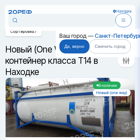
Находка
Сортировка
Ваш город —
Санкт-Петербур
Да, верно
Сменить город
Новый (One Way) танк-
контейнер класса T14 в
Находке
В наличии
Новый (one way)