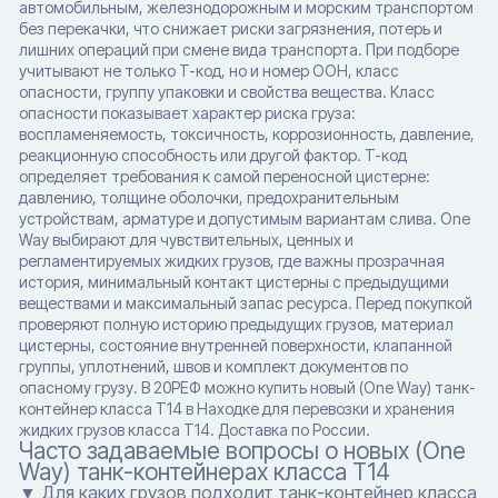
автомобильным, железнодорожным и морским транспортом
без перекачки, что снижает риски загрязнения, потерь и
лишних операций при смене вида транспорта. При подборе
учитывают не только T-код, но и номер ООН, класс
опасности, группу упаковки и свойства вещества. Класс
опасности показывает характер риска груза:
воспламеняемость, токсичность, коррозионность, давление,
реакционную способность или другой фактор. T-код
определяет требования к самой переносной цистерне:
давлению, толщине оболочки, предохранительным
устройствам, арматуре и допустимым вариантам слива. One
Way выбирают для чувствительных, ценных и
регламентируемых жидких грузов, где важны прозрачная
история, минимальный контакт цистерны с предыдущими
веществами и максимальный запас ресурса. Перед покупкой
проверяют полную историю предыдущих грузов, материал
цистерны, состояние внутренней поверхности, клапанной
группы, уплотнений, швов и комплект документов по
опасному грузу. В 20РЕФ можно купить новый (One Way) танк-
контейнер класса T14 в Находке для перевозки и хранения
жидких грузов класса T14. Доставка по России.
Часто задаваемые вопросы о новых (One
Way) танк-контейнерах класса T14
▼ Для каких грузов подходит танк-контейнер класса