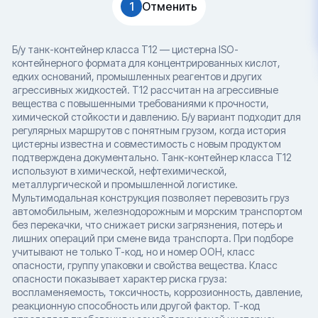
1
Отменить
Б/у танк-контейнер класса T12 — цистерна ISO-
контейнерного формата для концентрированных кислот,
едких оснований, промышленных реагентов и других
агрессивных жидкостей. T12 рассчитан на агрессивные
вещества с повышенными требованиями к прочности,
химической стойкости и давлению. Б/у вариант подходит для
регулярных маршрутов с понятным грузом, когда история
цистерны известна и совместимость с новым продуктом
подтверждена документально. Танк-контейнер класса T12
используют в химической, нефтехимической,
металлургической и промышленной логистике.
Мультимодальная конструкция позволяет перевозить груз
автомобильным, железнодорожным и морским транспортом
без перекачки, что снижает риски загрязнения, потерь и
лишних операций при смене вида транспорта. При подборе
учитывают не только T-код, но и номер ООН, класс
опасности, группу упаковки и свойства вещества. Класс
опасности показывает характер риска груза:
воспламеняемость, токсичность, коррозионность, давление,
реакционную способность или другой фактор. T-код