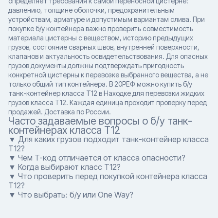
определяет требования к самой переносной цистерне:
давлению, толщине оболочки, предохранительным
устройствам, арматуре и допустимым вариантам слива. При
покупке б/у контейнера важно проверить совместимость
материала цистерны с веществом, историю предыдущих
грузов, состояние сварных швов, внутренней поверхности,
клапанов и актуальность освидетельствования. Для опасных
грузов документы должны подтверждать пригодность
конкретной цистерны к перевозке выбранного вещества, а не
только общий тип контейнера. В 20РЕФ можно купить б/у
танк-контейнер класса T12 в Находке для перевозки жидких
грузов класса T12. Каждая единица проходит проверку перед
продажей. Доставка по России.
Часто задаваемые вопросы о б/у танк-
контейнерах класса T12
▼ Для каких грузов подходит танк-контейнер класса
T12?
▼ Чем T-код отличается от класса опасности?
▼ Когда выбирают класс T12?
▼ Что проверить перед покупкой контейнера класса
T12?
▼ Что выбрать: б/у или One Way?